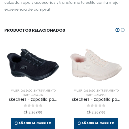
calzado, ropa y accesorios y transforma tu estilo con la mejor
experiencia de compra!
PRODUCTOS RELACIONADOS
MUJER
,
CALZADO
,
ENTRENAMIENTO
MUJER
,
CALZADO
,
ENTRENAMIENTO
SKU: 150284BBK
SKU: 150284NAT
skechers - zapatilla para entrenamiento summits para mujer
skechers - zapatilla para entrenamiento summits para mujer
C$ 3,367.00
C$ 3,367.00
AÑADIR AL CARRITO
AÑADIR AL CARRITO