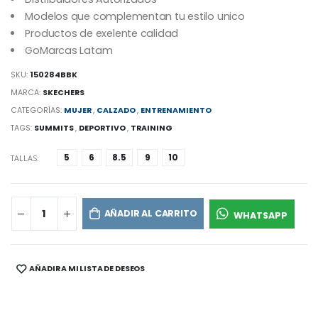
Modelos que complementan tu estilo unico
Productos de exelente calidad
GoMarcas Latam
SKU:
150284BBK
MARCA:
SKECHERS
CATEGORÍAS:
MUJER
,
CALZADO
,
ENTRENAMIENTO
TAGS:
SUMMITS
,
DEPORTIVO
,
TRAINING
5
6
8.5
9
10
TALLAS:
AÑADIR AL CARRITO
WHATSAPP
AÑADIR A MI LISTA DE DESEOS
SHARE: