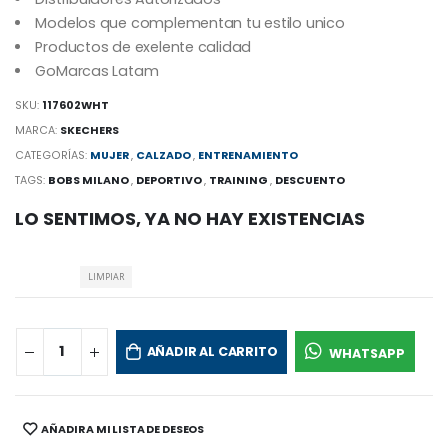
Modelos que complementan tu estilo unico
Productos de exelente calidad
GoMarcas Latam
SKU:
117602WHT
MARCA:
SKECHERS
CATEGORÍAS:
MUJER
,
CALZADO
,
ENTRENAMIENTO
TAGS:
BOBS MILANO
,
DEPORTIVO
,
TRAINING
,
DESCUENTO
LO SENTIMOS, YA NO HAY EXISTENCIAS
LIMPIAR
AÑADIR AL CARRITO
WHATSAPP
AÑADIR A MI LISTA DE DESEOS
SHARE: