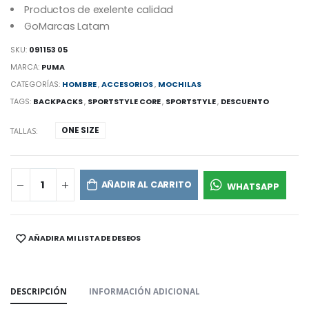
Productos de exelente calidad
GoMarcas Latam
SKU:
091153 05
MARCA:
PUMA
CATEGORÍAS:
HOMBRE
,
ACCESORIOS
,
MOCHILAS
TAGS:
BACKPACKS
,
SPORTSTYLE CORE
,
SPORTSTYLE
,
DESCUENTO
ONE SIZE
TALLAS:
AÑADIR AL CARRITO
WHATSAPP
AÑADIR A MI LISTA DE DESEOS
SHARE:
DESCRIPCIÓN
INFORMACIÓN ADICIONAL