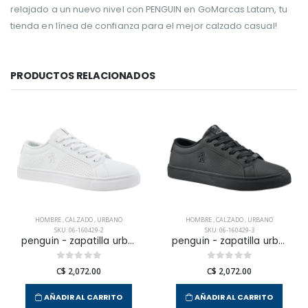
relajado a un nuevo nivel con PENGUIN en GoMarcas Latam, tu
tienda en línea de confianza para el mejor calzado casual!
PRODUCTOS RELACIONADOS
HOMBRE
,
CALZADO
,
URBANO
HOMBRE
,
CALZADO
,
URBANO
SKU: 06-160429-2
SKU: 06-160429-3
penguin - zapatilla urbana terrest para hombre
penguin - zapatilla urbana terrest para hombre
C$ 2,072.00
C$ 2,072.00
AÑADIR AL CARRITO
AÑADIR AL CARRITO