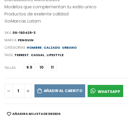
Modelos que complementan tu estilo unico
Productos de exelente calidad
GoMarcas Latam
SKU:
06-160429-3
MARCA:
PENGUIN
CATEGORÍAS:
HOMBRE
,
CALZADO
,
URBANO
TAGS:
TERREST
,
CASUAL
,
LIFESTYLE
9.5
10
11
TALLAS:
AÑADIR AL CARRITO
WHATSAPP
AÑADIR A MI LISTA DE DESEOS
SHARE: