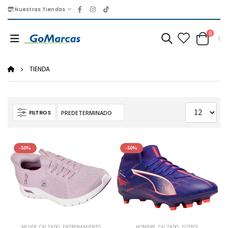
Nuestras Tiendas
0
TIENDA
FILTROS
-50%
-50%
MUJER
,
CALZADO
,
ENTRENAMIENTO
HOMBRE
,
CALZADO
,
FÚTBOL