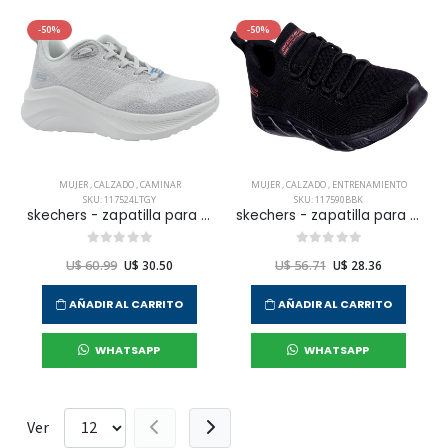
-50%
-50%
MUJER
,
CALZADO
,
CAMINAR
MUJER
,
CALZADO
,
ENTRENAMIENTO
SKU: 117524LTGY
SKU: 117590BBK
skechers - zapatilla para caminar bobs chaos hi para mujer
skechers - zapatilla para entrenamiento bobs b flex lo para mujer
U$ 60.99
U$ 30.50
U$ 56.71
U$ 28.36
AÑADIR AL CARRITO
AÑADIR AL CARRITO
WHATSAPP
WHATSAPP
Ver