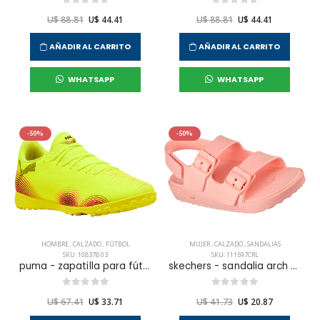
U$ 88.81
U$ 44.41
U$ 88.81
U$ 44.41
AÑADIR AL CARRITO
AÑADIR AL CARRITO
WHATSAPP
WHATSAPP
-50%
-50%
HOMBRE
,
CALZADO
,
FÚTBOL
MUJER
,
CALZADO
,
SANDALIAS
SKU: 108378 03
SKU: 111597CRL
puma - zapatilla para fútbol future 8 play tt para hombre
skechers - sandalia arch fit calibreeze 2.0 para mujer
U$ 67.41
U$ 33.71
U$ 41.73
U$ 20.87