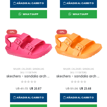
AÑADIR AL CARRITO
AÑADIR AL CARRITO
WHATSAPP
WHATSAPP
-50%
-50%
MUJER
,
CALZADO
,
SANDALIAS
MUJER
,
CALZADO
,
SANDALIAS
SKU: 111597HPK
SKU: 111597ORG
skechers - sandalia arch fit calibreeze 2.0 para mujer
skechers - sandalia arch fit calibreeze 2.0 para mujer
U$ 41.73
U$ 20.87
U$ 51.36
U$ 25.68
AÑADIR AL CARRITO
AÑADIR AL CARRITO