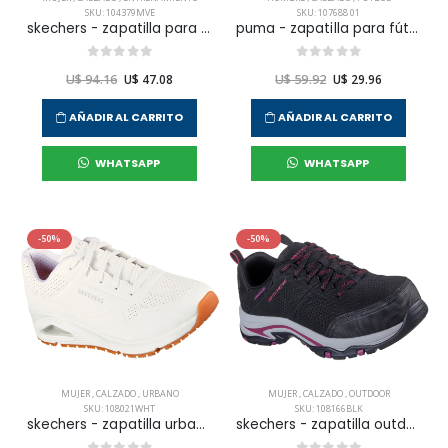
SKU: 104379MVE
SKU: 107688 01
skechers - zapatilla para entrenamiento arch fit vista para mujer
puma - zapatilla para fútbol ultra 5 play para hombre
U$ 94.16
U$ 47.08
U$ 59.92
U$ 29.96
AÑADIR AL CARRITO
AÑADIR AL CARRITO
WHATSAPP
WHATSAPP
-50%
-50%
MUJER
,
CALZADO
,
URBANO
MUJER
,
CALZADO
,
OUTDOOR
SKU: 108021WHT
SKU: 108166BLK
skechers - zapatilla urbana uno sr para mujer
skechers - zapatilla outdoor trego para mujer