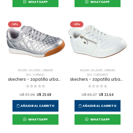
WHATSAPP
WHATSAPP
-50%
-50%
MUJER
,
CALZADO
,
URBANO
MUJER
,
CALZADO
,
URBANO
SKU: 114596SIL
SKU: 114852WHT
skechers - zapatilla urbana bobs billie para mujer
skechers - zapatilla urbana bcute court para mujer
U$ 51.36
U$ 25.68
U$ 65.27
U$ 32.64
AÑADIR AL CARRITO
AÑADIR AL CARRITO
WHATSAPP
WHATSAPP