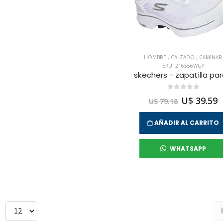
HOMBRE
,
CALZADO
,
CAMINAR
SKU: 216556WGY
U$ 39.59
U$ 79.18
AÑADIR AL CARRITO
WHATSAPP