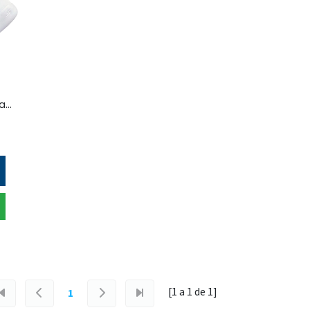
skechers - zapatilla para caminar 7l para hombre
[1 a
1
de
1
]
1