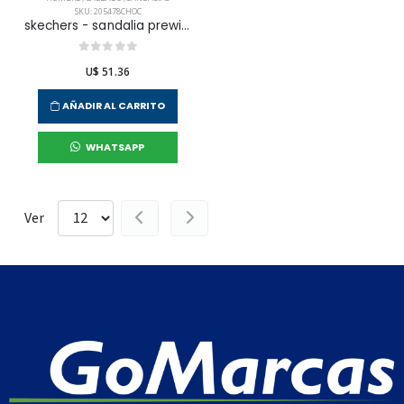
SKU: 205478CHOC
skechers - sandalia prewitt para hombre
U$ 51.36
AÑADIR AL CARRITO
WHATSAPP
Ver