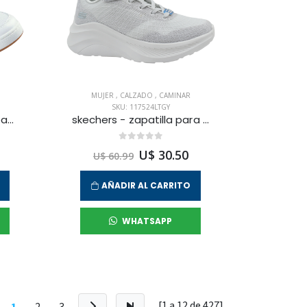
MUJER
,
CALZADO
,
CAMINAR
SKU: 117524LTGY
skechers - zapatilla urbana bcute court para mujer
skechers - zapatilla para caminar bobs chaos hi para mujer
U$ 30.50
U$ 60.99
AÑADIR AL CARRITO
WHATSAPP
[1 a
12
de
427
]
1
2
3