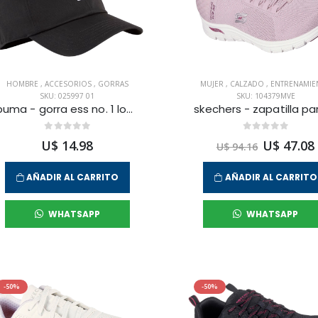
HOMBRE
,
ACCESORIOS
,
GORRAS
MUJER
,
CALZADO
,
ENTRENAMIE
SKU: 025997 01
SKU: 104379MVE
puma - gorra ess no. 1 logo para hombre
U$ 14.98
U$ 47.08
U$ 94.16
AÑADIR AL CARRITO
AÑADIR AL CARRITO
WHATSAPP
WHATSAPP
-50%
-50%