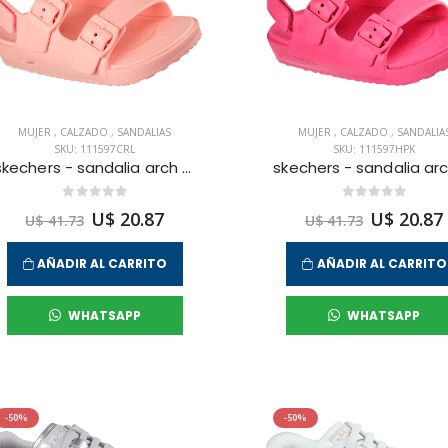
MUJER
,
CALZADO
,
SANDALIAS
MUJER
,
CALZADO
,
SANDALIA
SKU: 111597CRL
SKU: 111597HPK
skechers - sandalia arch fit calibreeze 2.0 para mujer
U$ 20.87
U$ 20.87
U$ 41.73
U$ 41.73
AÑADIR AL CARRITO
AÑADIR AL CARRITO
WHATSAPP
WHATSAPP
-50%
-50%