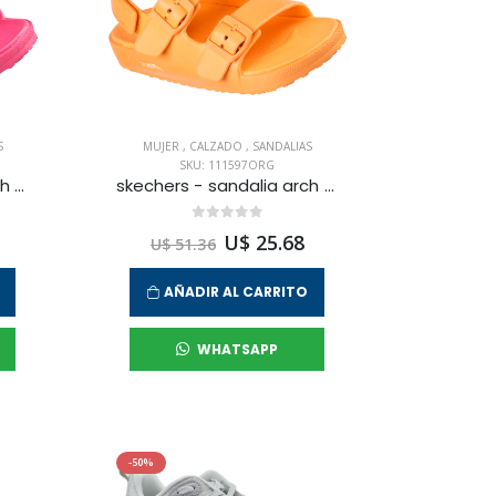
S
MUJER
,
CALZADO
,
SANDALIAS
SKU: 111597ORG
skechers - sandalia arch fit calibreeze 2.0 para mujer
skechers - sandalia arch fit calibreeze 2.0 para mujer
U$ 25.68
U$ 51.36
AÑADIR AL CARRITO
WHATSAPP
-50%