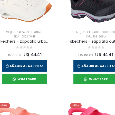
MUJER
,
CALZADO
,
URBANO
MUJER
,
CALZADO
,
OUTDOO
SKU: 108021WHT
SKU: 108166BLK
skechers - zapatilla urbana uno sr para mujer
U$ 44.41
U$ 44.41
U$ 88.81
U$ 88.81
AÑADIR AL CARRITO
AÑADIR AL CARRITO
WHATSAPP
WHATSAPP
-50%
-50%