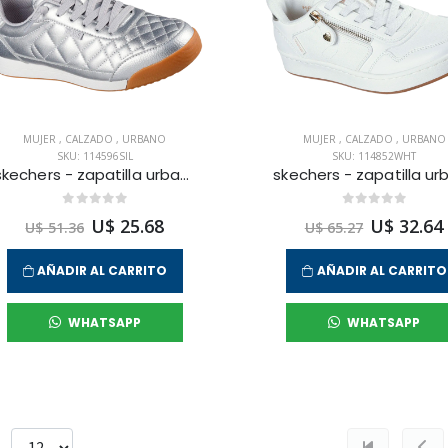
MUJER
,
CALZADO
,
URBANO
MUJER
,
CALZADO
,
URBANO
SKU: 114596SIL
SKU: 114852WHT
skechers - zapatilla urbana bobs billie para mujer
U$ 25.68
U$ 32.64
U$ 51.36
U$ 65.27
AÑADIR AL CARRITO
AÑADIR AL CARRITO
WHATSAPP
WHATSAPP