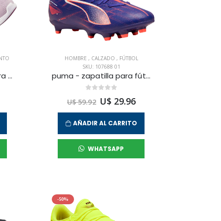
NTO
HOMBRE
,
CALZADO
,
FÚTBOL
SKU: 107688 01
skechers - zapatilla para entrenamiento arch fit vista para mujer
puma - zapatilla para fútbol ultra 5 play para hombre
U$ 29.96
U$ 59.92
AÑADIR AL CARRITO
WHATSAPP
-50%