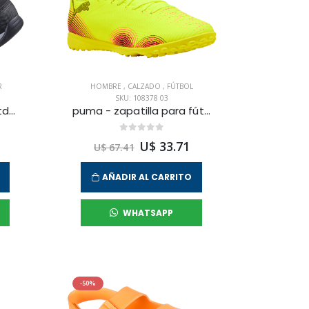
R
HOMBRE
,
CALZADO
,
FÚTBOL
SKU: 108378 03
skechers - zapatilla outdoor trego para mujer
puma - zapatilla para fútbol future 8 play tt para hombre
U$ 33.71
U$ 67.41
AÑADIR AL CARRITO
WHATSAPP
-50%