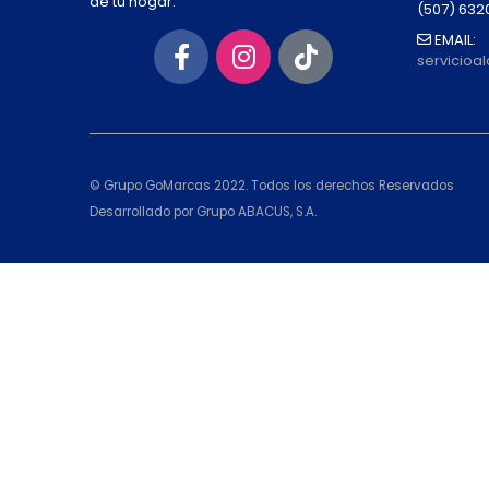
de tu hogar.
(507) 632
EMAIL:
servicio
© Grupo GoMarcas 2022. Todos los derechos Reservados
Desarrollado por Grupo ABACUS, S.A.