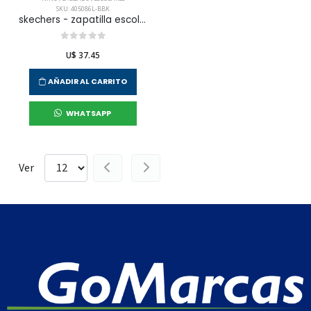
SKU: 405086L-BBK
skechers - zapatilla escolar go run 400 v2 para niño junior
U$ 37.45
AÑADIR AL CARRITO
WHATSAPP
Ver