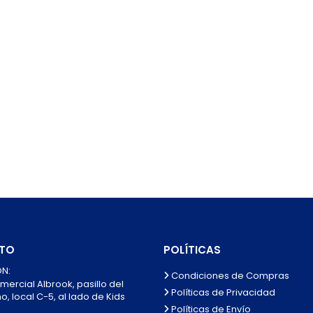
TO
POLÍTICAS
N:
Condiciones de Compras
mercial Albrook, pasillo del
Políticas de Privacidad
, local C-5, al lado de Kids
Políticas de Envío