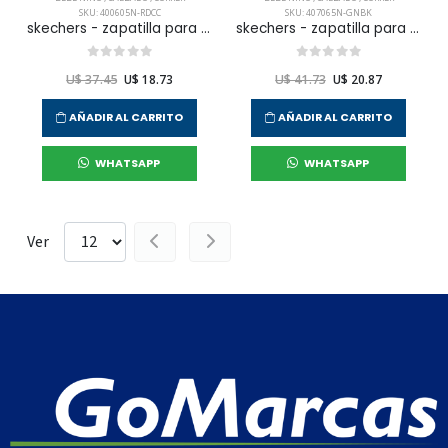
SKU: 400605N-RDCC
SKU: 407065N-GNBK
skechers - zapatilla para correr vortex 2.0.0 para niño infante
skechers - zapatilla para correr play scene para niño infante
U$ 37.45
U$ 18.73
U$ 41.73
U$ 20.87
AÑADIR AL CARRITO
AÑADIR AL CARRITO
WHATSAPP
WHATSAPP
Ver