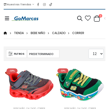
Nuestras Tiendas
0
TIENDA
BEBE NIÑO
CALZADO
CORRER
FILTROS
-50%
-50%
BEBE NIÑO
,
CALZADO
,
CORRER
BEBE NIÑO
,
CALZADO
,
CORRER