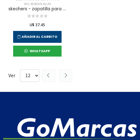
SKU: 403926N-BLLM
skechers - zapatilla para caminar microspec advance para niño infante
U$ 37.45
AÑADIR AL CARRITO
WHATSAPP
Ver