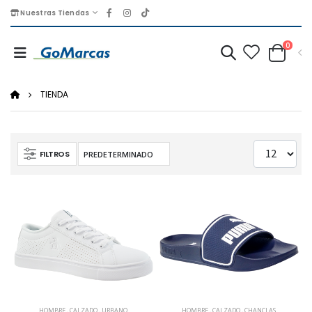
Nuestras Tiendas
0
TIENDA
FILTROS
HOMBRE
,
CALZADO
,
URBANO
HOMBRE
,
CALZADO
,
CHANCLAS