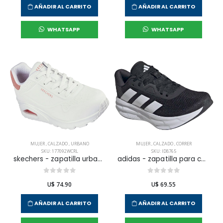
AÑADIR AL CARRITO
AÑADIR AL CARRITO
WHATSAPP
WHATSAPP
MUJER
,
CALZADO
,
URBANO
MUJER
,
CALZADO
,
CORRER
SKU: 177092WCRL
SKU: ID8765
skechers - zapatilla urbana uno - pop back para mujer
adidas - zapatilla para correr galaxy 7 para mujer
U$ 74.90
U$ 69.55
AÑADIR AL CARRITO
AÑADIR AL CARRITO