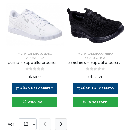
MUJER
,
CALZADO
,
URBANO
MUJER
,
CALZADO
,
CAMINAR
SKU: 383115 02
SKU: 100702BBK
puma - zapatilla urbana vikky v3 lthr para mujer
skechers - zapatilla para caminar graceful - picture perfect para mujer
U$ 60.99
U$ 56.71
AÑADIR AL CARRITO
AÑADIR AL CARRITO
WHATSAPP
WHATSAPP
Ver