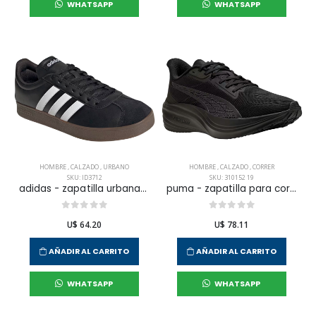
WHATSAPP
WHATSAPP
HOMBRE
,
CALZADO
,
URBANO
HOMBRE
,
CALZADO
,
CORRER
SKU: ID3712
SKU: 310152 19
adidas - zapatilla urbana vl court base para hombre
puma - zapatilla para correr darter pro para hombre
U$ 64.20
U$ 78.11
AÑADIR AL CARRITO
AÑADIR AL CARRITO
WHATSAPP
WHATSAPP