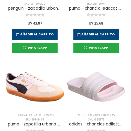
SKU: 06-160429-2
SKU: 384139 04
penguin - zapatilla urbana terrest para hombre
puma - chancla leadcat 2.0 l12 para hombre
U$ 43.87
U$ 25.68
AÑADIR AL CARRITO
AÑADIR AL CARRITO
WHATSAPP
WHATSAPP
HOMBRE
,
CALZADO
,
URBANO
MUJER
,
CALZADO
,
CHANCLAS
SKU: 396464 01
SKU: GZ5878
puma - zapatilla urbana palermo lth / b12 para hombre
adidas - chanclas adilette aqua para mujer