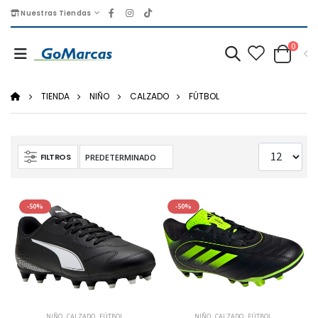
Nuestras Tiendas
0
TIENDA
NIÑO
CALZADO
FÚTBOL
FILTROS
-50%
-50%
NIÑO
,
CALZADO
,
FÚTBOL
NIÑO
,
CALZADO
,
FÚTBOL