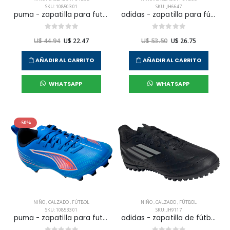
SKU: 108503 01
SKU: JH6647
puma - zapatilla para futbol vitoria jr para niño jr
adidas - zapatilla para fútbol goletto ix fg mg j niño jr
U$ 44.94
U$ 22.47
U$ 53.50
U$ 26.75
AÑADIR AL CARRITO
AÑADIR AL CARRITO
WHATSAPP
WHATSAPP
-50%
NIÑO
,
CALZADO
,
FÚTBOL
NIÑO
,
CALZADO
,
FÚTBOL
SKU: 108533 01
SKU: JH9117
puma - zapatilla para futbol ultra 6 play fg/ag b niño junior
adidas - zapatilla de fútbol deportivo iii tf j para niño junior