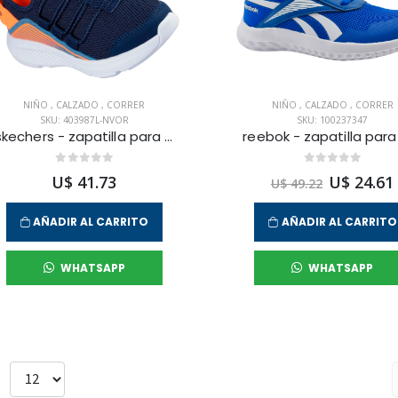
NIÑO
,
CALZADO
,
CORRER
NIÑO
,
CALZADO
,
CORRER
SKU: 403987L-NVOR
SKU: 100237347
skechers - zapatilla para correr go run elevate para niño junior
U$ 41.73
U$ 24.61
U$ 49.22
AÑADIR AL CARRITO
AÑADIR AL CARRITO
WHATSAPP
WHATSAPP