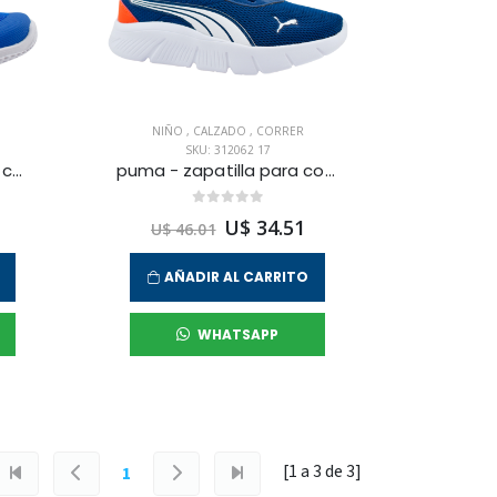
NIÑO
,
CALZADO
,
CORRER
SKU: 312062 17
reebok - zapatilla para correr rush runner5 niño
puma - zapatilla para correr flexfocus para niño junior
U$ 34.51
U$ 46.01
AÑADIR AL CARRITO
WHATSAPP
[1 a
3
de
3
]
1