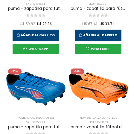
SKU: 107688 01
SKU: 108606 01
puma - zapatilla para fútbol ultra 5 play para hombre
puma - zapatilla para fútbol future 8 play it para hombre
U$ 59.92
U$ 29.96
U$ 67.41
U$ 33.71
AÑADIR AL CARRITO
AÑADIR AL CARRITO
WHATSAPP
WHATSAPP
-50%
-50%
HOMBRE
,
CALZADO
,
FÚTBOL
HOMBRE
,
CALZADO
,
FÚTBOL
SKU: 108532 01
SKU: 108532 03
puma - zapatilla para futbol ultra 6 play fg/ag para hombre
puma - zapatilla fútbol ultra 6 play fg para hombre