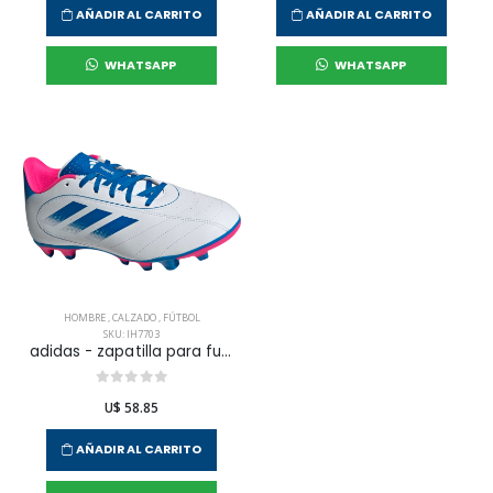
AÑADIR AL CARRITO
AÑADIR AL CARRITO
WHATSAPP
WHATSAPP
HOMBRE
,
CALZADO
,
FÚTBOL
SKU: IH7703
adidas - zapatilla para futbol goletto ix fg/mg para hombre
U$ 58.85
AÑADIR AL CARRITO