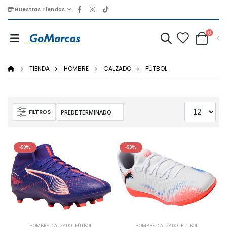
Nuestras Tiendas
0
TIENDA
HOMBRE
CALZADO
FÚTBOL
FILTROS
-50%
-50%
HOMBRE
,
CALZADO
,
FÚTBOL
HOMBRE
,
CALZADO
,
FÚTBOL