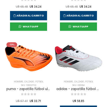
U$ 68.48
U$ 34.24
U$ 68.48
U$ 34.24
AÑADIR AL CARRITO
AÑADIR AL CARRITO
WHATSAPP
WHATSAPP
-50%
HOMBRE
,
CALZADO
,
FÚTBOL
HOMBRE
,
CALZADO
,
FÚTBOL
SKU: 108537 03
SKU: IH0084
puma - zapatilla fútbol ultra 6 play it para hombre
adidas - zapatilla fútbol goletto ix tf para hombre
U$ 67.41
U$ 33.71
U$ 58.85