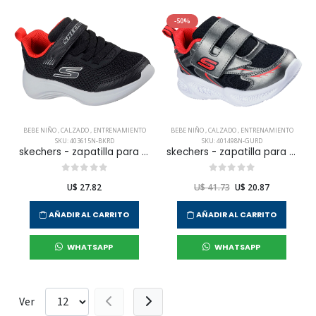
-50%
BEBE NIÑO
,
CALZADO
,
ENTRENAMIENTO
BEBE NIÑO
,
CALZADO
,
ENTRENAMIENTO
SKU: 403615N-BKRD
SKU: 401498N-GURD
skechers - zapatilla para entrenamiento selectors para niño infante
skechers - zapatilla para entrenamiento skechers meteor-lights para niño infante
U$ 27.82
U$ 41.73
U$ 20.87
AÑADIR AL CARRITO
AÑADIR AL CARRITO
WHATSAPP
WHATSAPP
Ver