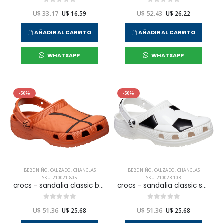
U$ 33.17
U$ 16.59
U$ 52.43
U$ 26.22
AÑADIR AL CARRITO
AÑADIR AL CARRITO
WHATSAPP
WHATSAPP
-50%
-50%
BEBE NIÑO
,
CALZADO
,
CHANCLAS
BEBE NIÑO
,
CALZADO
,
CHANCLAS
SKU: 210021-805
SKU: 210023-103
crocs - sandalia classic basketball clog t para niño infante
crocs - sandalia classic soccer ball clog t para niño infante
U$ 51.36
U$ 25.68
U$ 51.36
U$ 25.68