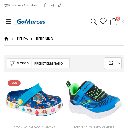
Nuestras Tiendas
0
TIENDA
BEBE NIÑO
FILTROS
-25%
BEBE NIÑO
,
CALZADO
,
CHANCLAS
BEBE NIÑO
,
CALZADO
,
CAMINAR