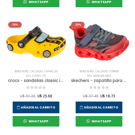
WHATSAPP
WHATSAPP
-50%
-50%
BEBE NIÑO
,
CALZADO
,
CHANCLAS
BEBE NIÑO
,
CALZADO
,
CORRER
SKU: 210991-77J
SKU: 400605N-RDCC
crocs - sandalias classic iam race car clog t para niño infante
skechers - zapatilla para correr vortex 2.0.0 para niño infante
U$ 51.36
U$ 25.68
U$ 37.45
U$ 18.73
AÑADIR AL CARRITO
AÑADIR AL CARRITO
WHATSAPP
WHATSAPP