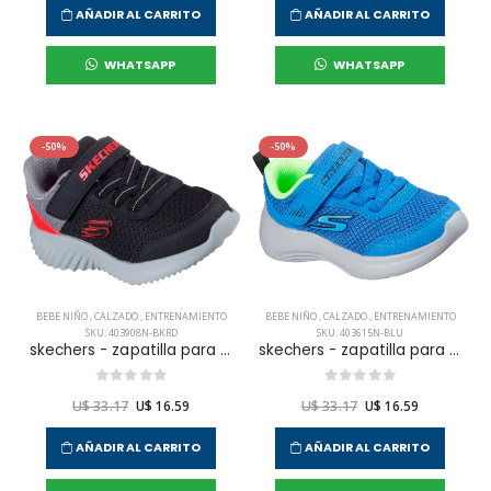
AÑADIR AL CARRITO
AÑADIR AL CARRITO
WHATSAPP
WHATSAPP
-50%
-50%
BEBE NIÑO
,
CALZADO
,
ENTRENAMIENTO
BEBE NIÑO
,
CALZADO
,
ENTRENAMIENTO
SKU: 403908N-BKRD
SKU: 403615N-BLU
skechers - zapatilla para entramiento bounder bounder para bebe niño
skechers - zapatilla para entramiento selectors selectors para bebe niño
U$ 33.17
U$ 16.59
U$ 33.17
U$ 16.59
AÑADIR AL CARRITO
AÑADIR AL CARRITO