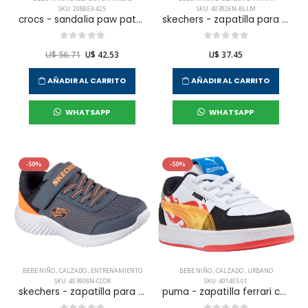
SKU: 208853-425
SKU: 403926N-BLLM
crocs - sandalia paw patrol off court clg t para bebe niño
skechers - zapatilla para caminar microspec advance para niño infante
U$ 56.71
U$ 42.53
U$ 37.45
AÑADIR AL CARRITO
AÑADIR AL CARRITO
WHATSAPP
WHATSAPP
-50%
-50%
BEBE NIÑO
,
CALZADO
,
ENTRENAMIENTO
BEBE NIÑO
,
CALZADO
,
URBANO
SKU: 403908N-CCOR
SKU: 401405 01
skechers - zapatilla para entramiento bounder bounder para bebe niño
puma - zapatilla ferrari caven 2.0 niño infante