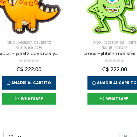
NIÑO
,
ACCESORIOS
,
JIBBITZ
NIÑO
,
ACCESORIOS
,
JIBBITZ
SKU: JB-10012739
SKU: JB-10013206
crocs - jibbitz boys rule yellow dino unisex
C$ 222.00
C$ 222.00
AÑADIR AL CARRITO
AÑADIR AL CARRITO
WHATSAPP
WHATSAPP