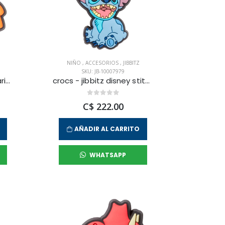
NIÑO
,
ACCESORIOS
,
JIBBITZ
SKU: JB-10007979
crocs - jibbitz super mario yoshi unisex
crocs - jibbitz disney stitch unisex
C$ 222.00
AÑADIR AL CARRITO
WHATSAPP