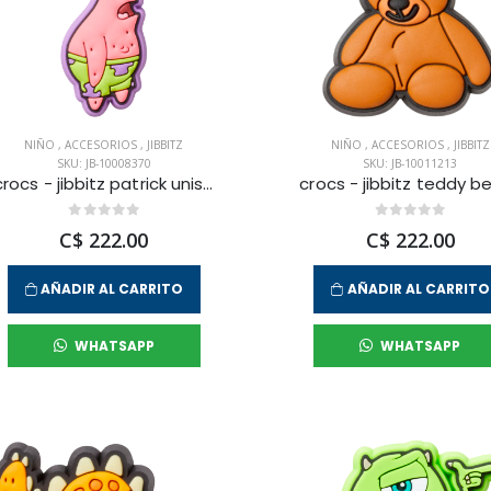
NIÑO
,
ACCESORIOS
,
JIBBITZ
NIÑO
,
ACCESORIOS
,
JIBBITZ
SKU: JB-10008370
SKU: JB-10011213
crocs - jibbitz patrick unisex
C$ 222.00
C$ 222.00
AÑADIR AL CARRITO
AÑADIR AL CARRITO
WHATSAPP
WHATSAPP