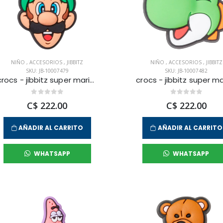
NIÑO
,
ACCESORIOS
,
JIBBITZ
NIÑO
,
ACCESORIOS
,
JIBBITZ
SKU: JB-10007479
SKU: JB-10007482
crocs - jibbitz super mario luigi unisex
C$ 222.00
C$ 222.00
AÑADIR AL CARRITO
AÑADIR AL CARRITO
WHATSAPP
WHATSAPP