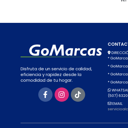
CONTAC
DIRECCIÓ
* GoMarca
* GoMarca
Disfruta de un servicio de calidad,
* GoMarcas
eficiencia y rapidez desde la
comodidad de tu hogar.
* GoMarca
WHATSAP
(507) 632
EMAIL:
servicioa