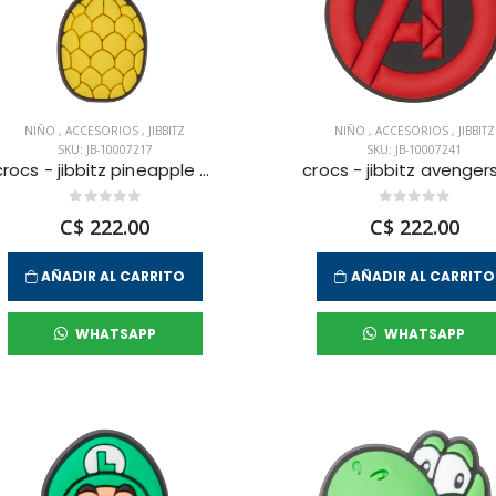
NIÑO
,
ACCESORIOS
,
JIBBITZ
NIÑO
,
ACCESORIOS
,
JIBBITZ
SKU: JB-10007217
SKU: JB-10007241
crocs - jibbitz pineapple unisex
C$ 222.00
C$ 222.00
AÑADIR AL CARRITO
AÑADIR AL CARRITO
WHATSAPP
WHATSAPP