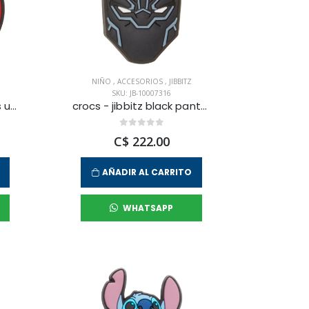
NIÑO
,
ACCESORIOS
,
JIBBITZ
SKU: JB-10007316
crocs - jibbitz avengers unisex
crocs - jibbitz black panther unisex
C$ 222.00
AÑADIR AL CARRITO
WHATSAPP