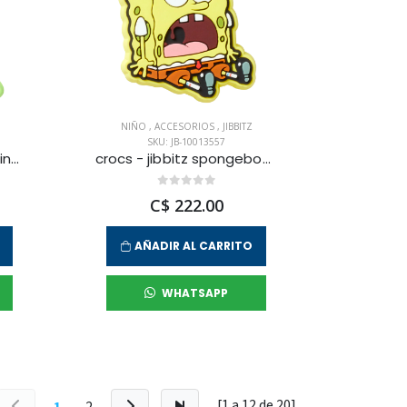
NIÑO
,
ACCESORIOS
,
JIBBITZ
SKU: JB-10013557
crocs - jibbitz monster inc mike unisex
crocs - jibbitz spongebob shock unisex
C$ 222.00
AÑADIR AL CARRITO
WHATSAPP
[1 a
12
de
20
]
1
2