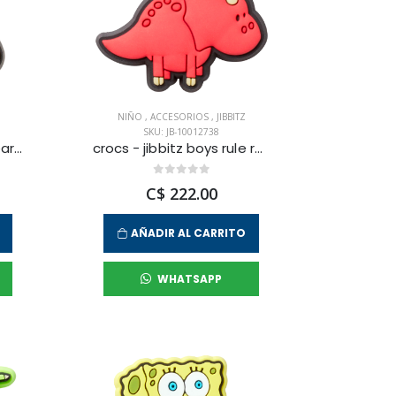
NIÑO
,
ACCESORIOS
,
JIBBITZ
SKU: JB-10012738
crocs - jibbitz teddy bear unisex
crocs - jibbitz boys rule red dino unisex
C$ 222.00
AÑADIR AL CARRITO
WHATSAPP