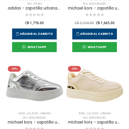
SKU: ID1305
SKU: MK02384430C
adidas - zapatilla urbana advantage base 2.0 para niña junior
michael kors - zapatilla urnbana hayes para niña junior
C$ 1,776.00
C$ 3,330.00
C$ 1,665.00
AÑADIR AL CARRITO
AÑADIR AL CARRITO
WHATSAPP
WHATSAPP
-50%
-50%
NIÑA
,
CALZADO
,
URBANO
NIÑA
,
CALZADO
,
URBANO
SKU: MK02384040C
SKU: MK02384256C
michael kors - zapatilla urnbana hayes para niña junior
michael kors - zapatilla urnbana hayes para niña junior