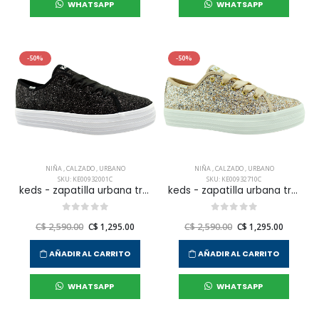
WHATSAPP
WHATSAPP
-50%
-50%
NIÑA
,
CALZADO
,
URBANO
NIÑA
,
CALZADO
,
URBANO
SKU: KE00932001C
SKU: KE00932710C
keds - zapatilla urbana triple up glitter celebrations para niña junior
keds - zapatilla urbana triple up glitter celebrations para niña junior
C$ 2,590.00
C$ 1,295.00
C$ 2,590.00
C$ 1,295.00
AÑADIR AL CARRITO
AÑADIR AL CARRITO
WHATSAPP
WHATSAPP