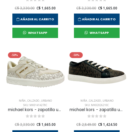
C$ 3,330.00
C$ 1,665.00
C$ 3,330.00
C$ 1,665.00
AÑADIR AL CARRITO
AÑADIR AL CARRITO
WHATSAPP
WHATSAPP
-50%
-50%
NIÑA
,
CALZADO
,
URBANO
NIÑA
,
CALZADO
,
URBANO
SKU: MK01414270C
SKU: MK02026210C
michael kors - zapatilla urnbana emmet rumi para niña junior
michael kors - zapatilla urnbana jem ralley ps para niña junior
C$ 3,330.00
C$ 1,665.00
C$ 2,849.00
C$ 1,424.50