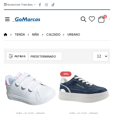
Nuestras Tiendas
0
TIENDA
NIÑA
CALZADO
URBANO
FILTROS
-50%
NIÑA
,
CALZADO
,
URBANO
NIÑA
,
CALZADO
,
URBANO