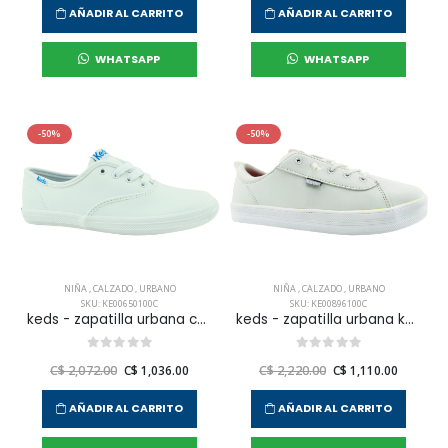
AÑADIR AL CARRITO
AÑADIR AL CARRITO
WHATSAPP
WHATSAPP
-50%
-50%
NIÑA
,
CALZADO
,
URBANO
NIÑA
,
CALZADO
,
URBANO
SKU: KE00650100C
SKU: KE00896100C
keds - zapatilla urbana champion para niña junior
keds - zapatilla urbana kara slip on para niña junior
C$ 2,072.00
C$ 1,036.00
C$ 2,220.00
C$ 1,110.00
AÑADIR AL CARRITO
AÑADIR AL CARRITO