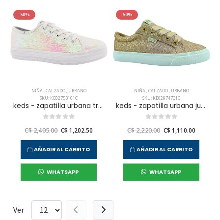
-50%
-50%
NIÑA
,
CALZADO
,
URBANO
NIÑA
,
CALZADO
,
URBANO
SKU: KE02753101C
SKU: KE02974731C
keds - zapatilla urbana triple up sequins para niña junior
keds - zapatilla urbana jumpkick celebrations para niña junior
C$ 2,405.00
C$ 1,202.50
C$ 2,220.00
C$ 1,110.00
AÑADIR AL CARRITO
AÑADIR AL CARRITO
WHATSAPP
WHATSAPP
Ver