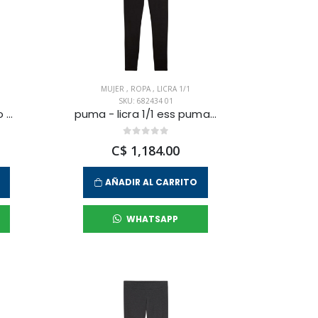
MUJER
,
ROPA
,
LICRA 1/1
SKU: 682434 01
puma - licra 1/1 ess logo para mujer
puma - licra 1/1 ess puma logo para mujer
C$ 1,184.00
AÑADIR AL CARRITO
WHATSAPP