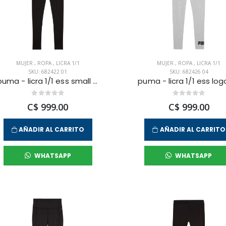
MUJER
,
ROPA
,
LICRA 1/1
MUJER
,
ROPA
,
LICRA 1/1
SKU: 682422 01
SKU: 682426 04
puma - licra 1/1 ess small no. 1 para mujer
C$ 999.00
C$ 999.00
AÑADIR AL CARRITO
AÑADIR AL CARRITO
WHATSAPP
WHATSAPP