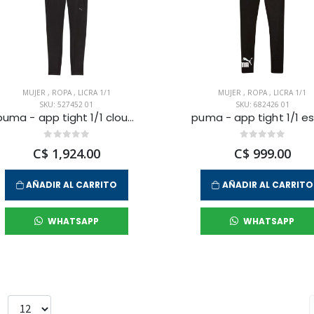
MUJER
,
ROPA
,
LICRA 1/1
MUJER
,
ROPA
,
LICRA 1/1
SKU: 527452 01
SKU: 682426 01
puma - app tight 1/1 cloudspun hw fl wmn
C$ 1,924.00
C$ 999.00
AÑADIR AL CARRITO
AÑADIR AL CARRITO
WHATSAPP
WHATSAPP