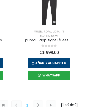
MUJER
,
ROPA
,
LICRA 1/1
SKU: 682426 07
puma - app tight 1/1 ess no. 1 logo leggings wmn
puma - app tight 1/1 ess no. 1 logo leggings wmn
C$ 999.00
AÑADIR AL CARRITO
WHATSAPP
[1 a
9
de
9
]
1