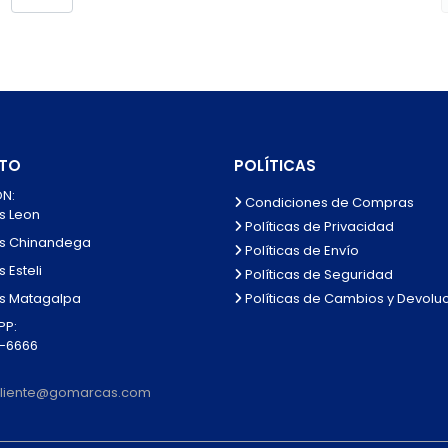
TO
POLÍTICAS
N:
Condiciones de Compras
s Leon
Políticas de Privacidad
s Chinandega
Políticas de Envío
 Esteli
Políticas de Seguridad
Políticas de Cambios y Devolu
s Matagalpa
P:
0-6666
lcliente@gomarcas.com