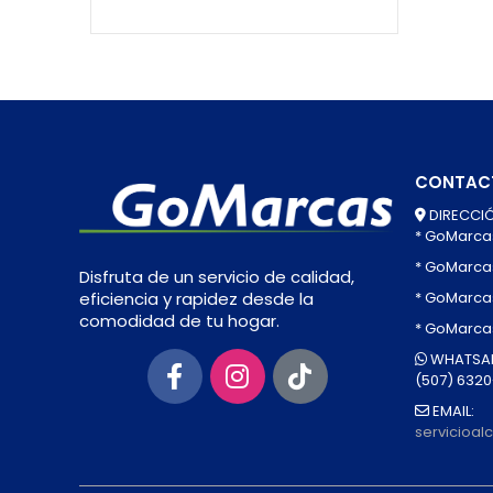
CONTAC
DIRECCIÓ
* GoMarca
* GoMarca
Disfruta de un servicio de calidad,
* GoMarcas
eficiencia y rapidez desde la
comodidad de tu hogar.
* GoMarca
WHATSAP
(507) 632
EMAIL:
servicioa