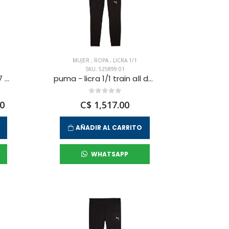
MUJER
,
ROPA
,
LICRA 1/1
SKU: 525899 01
puma - licra 1/1 iconic t7 mr para mujer
puma - licra 1/1 train all day para mujer
0
C$ 1,517.00
AÑADIR AL CARRITO
WHATSAPP