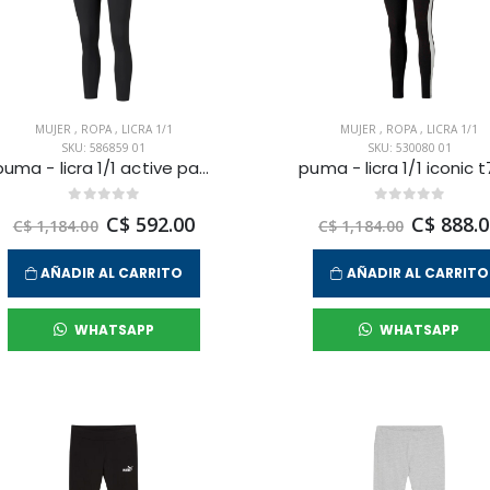
MUJER
,
ROPA
,
LICRA 1/1
MUJER
,
ROPA
,
LICRA 1/1
SKU: 586859 01
SKU: 530080 01
puma - licra 1/1 active para mujer
C$ 592.00
C$ 888.0
C$ 1,184.00
C$ 1,184.00
AÑADIR AL CARRITO
AÑADIR AL CARRITO
WHATSAPP
WHATSAPP