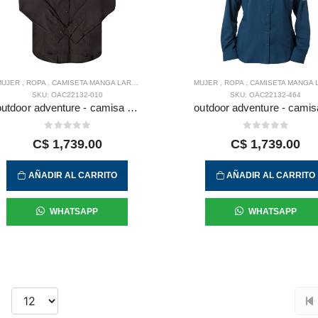
MUJER
,
ROPA
,
CAMISETA MANGA LARGA
MUJER
,
ROPA
,
CAMISETA MANGA LA
SKU: OAC22132-010
SKU: OAC22132-464
outdoor adventure - camisa l/s osiri para mujer
C$ 1,739.00
C$ 1,739.00
AÑADIR AL CARRITO
AÑADIR AL CARRITO
WHATSAPP
WHATSAPP