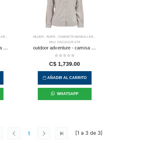
RGA
MUJER
,
ROPA
,
CAMISETA MANGA LARGA
SKU: OAC22135-278
outdoor adventure - camisa l/s osiri para mujer
outdoor adventure - camisa s/s roatan para mujer
C$ 1,739.00
AÑADIR AL CARRITO
WHATSAPP
[1 a
3
de
3
]
1