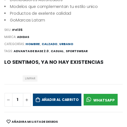
Modelos que complementan tu estilo unico
Productos de exelente calidad
GoMarcas Latam
SKU:
IF4135
MARCA:
ADIDAS
CATEGORÍAS:
HOMBRE
,
CALZADO
,
URBANO
TAGS:
ADVANTAGE BASE 2.0
,
CASUAL
,
SPORTSWEAR
LO SENTIMOS, YA NO HAY EXISTENCIAS
LIMPIAR
AÑADIR AL CARRITO
WHATSAPP
AÑADIR A MI LISTA DE DESEOS
SHARE: