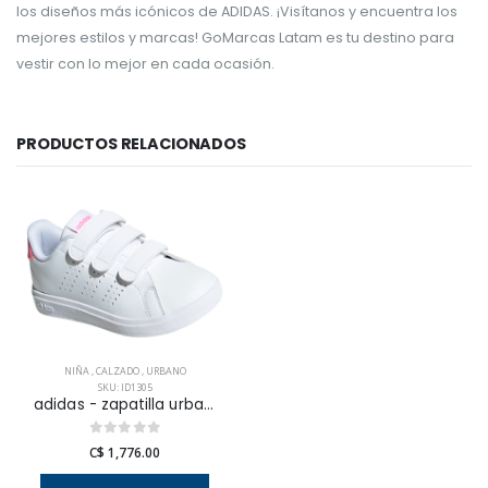
los diseños más icónicos de ADIDAS. ¡Visítanos y encuentra los
mejores estilos y marcas! GoMarcas Latam es tu destino para
vestir con lo mejor en cada ocasión.
PRODUCTOS RELACIONADOS
NIÑA
,
CALZADO
,
URBANO
SKU: ID1305
adidas - zapatilla urbana advantage base 2.0 para niña junior
C$ 1,776.00