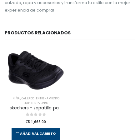
calzado, ropa y accesorios y transforma tu estilo con la mejor
experiencia de compra!
PRODUCTOS RELACIONADOS
NIÑA
,
CALZADO
,
ENTRENAMIENTO
SKU: 303935L-BBK
skechers - zapatilla para entrenamiento skech-lite pro para niña jr
C$ 1,665.00
AÑADIR AL CARRITO