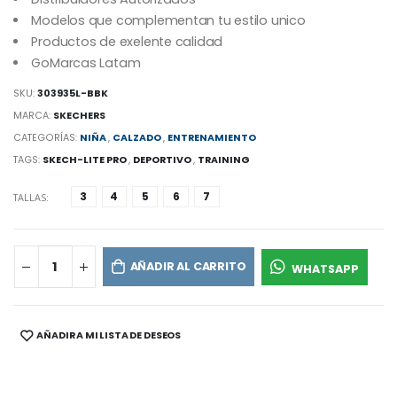
Modelos que complementan tu estilo unico
Productos de exelente calidad
GoMarcas Latam
SKU:
303935L-BBK
MARCA:
SKECHERS
CATEGORÍAS:
NIÑA
,
CALZADO
,
ENTRENAMIENTO
TAGS:
SKECH-LITE PRO
,
DEPORTIVO
,
TRAINING
3
4
5
6
7
TALLAS:
AÑADIR AL CARRITO
WHATSAPP
AÑADIR A MI LISTA DE DESEOS
SHARE: