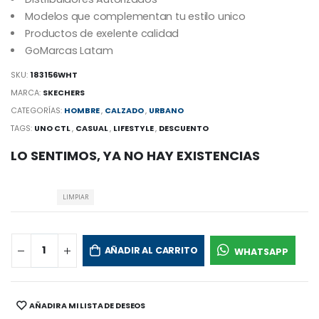
Modelos que complementan tu estilo unico
Productos de exelente calidad
GoMarcas Latam
SKU:
183156WHT
MARCA:
SKECHERS
CATEGORÍAS:
HOMBRE
,
CALZADO
,
URBANO
TAGS:
UNO CTL
,
CASUAL
,
LIFESTYLE
,
DESCUENTO
LO SENTIMOS, YA NO HAY EXISTENCIAS
LIMPIAR
AÑADIR AL CARRITO
WHATSAPP
AÑADIR A MI LISTA DE DESEOS
SHARE: