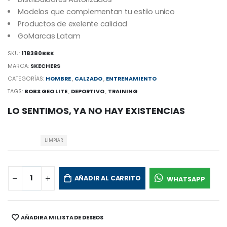
Modelos que complementan tu estilo unico
Productos de exelente calidad
GoMarcas Latam
SKU:
118380BBK
MARCA:
SKECHERS
CATEGORÍAS:
HOMBRE
,
CALZADO
,
ENTRENAMIENTO
TAGS:
BOBS GEO LITE
,
DEPORTIVO
,
TRAINING
LO SENTIMOS, YA NO HAY EXISTENCIAS
LIMPIAR
AÑADIR AL CARRITO
WHATSAPP
AÑADIR A MI LISTA DE DESEOS
SHARE: