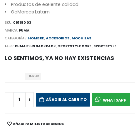
Productos de exelente calidad
GoMarcas Latam
SKU:
091180 03
MARCA:
PUMA
CATEGORÍAS:
HOMBRE
,
ACCESORIOS
,
MOCHILAS
TAGS:
PUMA PLUS BACKPACK
,
SPORTSTYLE CORE
,
SPORTSTYLE
LO SENTIMOS, YA NO HAY EXISTENCIAS
LIMPIAR
AÑADIR AL CARRITO
WHATSAPP
AÑADIR A MI LISTA DE DESEOS
SHARE: