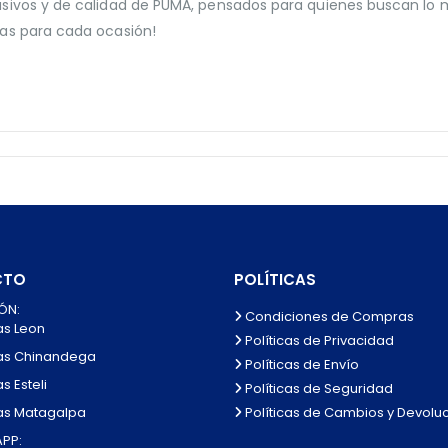
sivos y de calidad de PUMA, pensados para quienes buscan lo m
as para cada ocasión!
CTO
POLÍTICAS
ÓN:
Condiciones de Compras
as Leon
Políticas de Privacidad
as Chinandega
Políticas de Envío
s Esteli
Políticas de Seguridad
Políticas de Cambios y Devolu
as Matagalpa
PP: