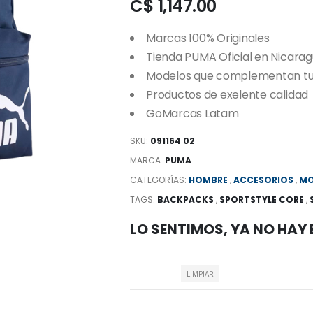
C$ 1,147.00
Marcas 100% Originales
Tienda PUMA Oficial en Nicara
Modelos que complementan tu e
Productos de exelente calidad
GoMarcas Latam
SKU:
091164 02
MARCA:
PUMA
CATEGORÍAS:
HOMBRE
,
ACCESORIOS
,
MO
TAGS:
BACKPACKS
,
SPORTSTYLE CORE
,
LO SENTIMOS, YA NO HAY
LIMPIAR