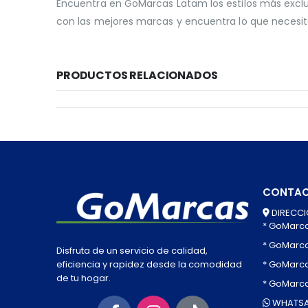
Encuentra en GoMarcas Latam los estilos más exclu
con las mejores marcas y encuentra lo que necesit
PRODUCTOS RELACIONADOS
CONTA
DIRECCI
* GoMarc
* GoMarc
Disfruta de un servicio de calidad,
* GoMarca
eficiencia y rapidez desde la comodidad
de tu hogar.
* GoMarc
WHATSA