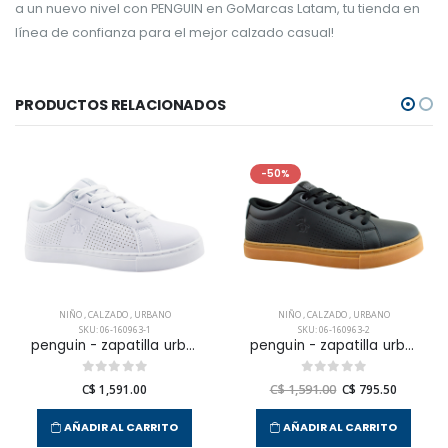
a un nuevo nivel con PENGUIN en GoMarcas Latam, tu tienda en
línea de confianza para el mejor calzado casual!
PRODUCTOS RELACIONADOS
-50%
NIÑO
,
CALZADO
,
URBANO
NIÑO
,
CALZADO
,
URBANO
SKU: 06-160963-1
SKU: 06-160963-2
penguin - zapatilla urbana terrest para niño junior
penguin - zapatilla urbana terrest para niño junior
C$ 1,591.00
C$ 1,591.00
C$ 795.50
AÑADIR AL CARRITO
AÑADIR AL CARRITO