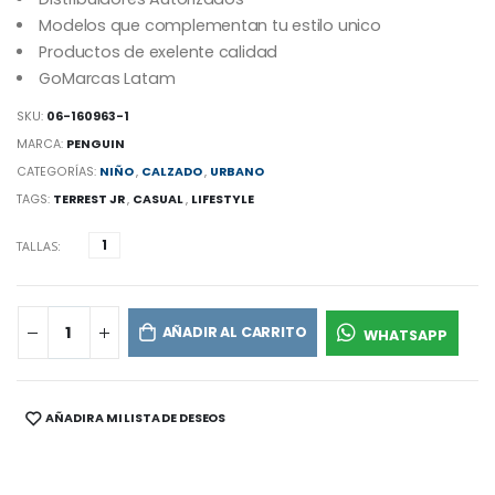
Modelos que complementan tu estilo unico
Productos de exelente calidad
GoMarcas Latam
SKU:
06-160963-1
MARCA:
PENGUIN
CATEGORÍAS:
NIÑO
,
CALZADO
,
URBANO
TAGS:
TERREST JR
,
CASUAL
,
LIFESTYLE
1
TALLAS:
AÑADIR AL CARRITO
WHATSAPP
AÑADIR A MI LISTA DE DESEOS
SHARE: