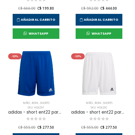
C$ 666.00
C$ 199.80
C$ 592.00
C$ 444.00
AÑADIR AL CARRITO
AÑADIR AL CARRITO
WHATSAPP
WHATSAPP
-50%
-50%
NIÑO
,
ROPA
,
SHORTS
NIÑO
,
ROPA
,
SHORTS
SKU: HG6291
SKU: HG6292
adidas - short ent22 para niño junior
adidas - short ent22 para niño junior
C$ 555.00
C$ 277.50
C$ 555.00
C$ 277.50