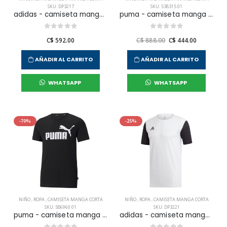
SKU: DP3217
SKU: 538315 01
adidas - camiseta manga corta estro 19 jsy para niño junior
puma - camiseta manga corta bmw mms ess logo tee para niño junior
C$ 592.00
C$ 888.00
C$ 444.00
AÑADIR AL CARRITO
AÑADIR AL CARRITO
WHATSAPP
WHATSAPP
-70%
-25%
NIÑO
,
ROPA
,
CAMISETA MANGA CORTA
NIÑO
,
ROPA
,
CAMISETA MANGA CORTA
SKU: 586960 01
SKU: DP3221
puma - camiseta manga corta ess logo tee para niño junior
adidas - camiseta manga corta estro 19 jsyy b jr