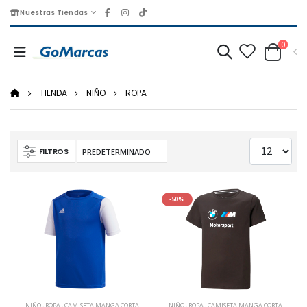
Nuestras Tiendas
0
TIENDA
NIÑO
ROPA
FILTROS
-50%
NIÑO
,
ROPA
,
CAMISETA MANGA CORTA
NIÑO
,
ROPA
,
CAMISETA MANGA CORTA