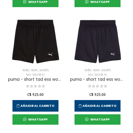
WHATSAPP
WHATSAPP
NIÑO
,
ROPA
,
SHORTS
NIÑO
,
ROPA
,
SHORTS
SKU: 526539 01
SKU: 526539 16
puma - short tad ess woven para niño junior
puma - short tad ess woven para niño junior
C$ 925.00
C$ 925.00
AÑADIR AL CARRITO
AÑADIR AL CARRITO
WHATSAPP
WHATSAPP