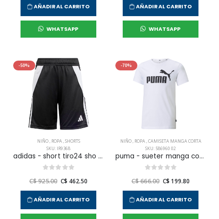
AÑADIR AL CARRITO
AÑADIR AL CARRITO
WHATSAPP
WHATSAPP
-50%
-70%
NIÑO
,
ROPA
,
SHORTS
NIÑO
,
ROPA
,
CAMISETA MANGA CORTA
SKU: IR9368
SKU: 586960 02
adidas - short tiro24 sho y para niño junior
puma - sueter manga corta ess logo tee para niño junior
C$ 925.00
C$ 462.50
C$ 666.00
C$ 199.80
AÑADIR AL CARRITO
AÑADIR AL CARRITO