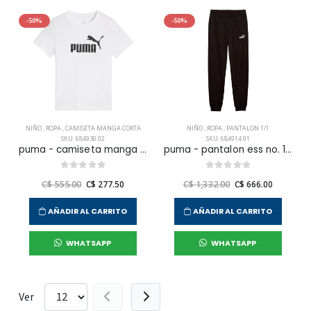
-50%
-50%
NIÑO
,
ROPA
,
CAMISETA MANGA CORTA
NIÑO
,
ROPA
,
PANTALON 1/1
SKU: 684930 02
SKU: 684914 01
puma - camiseta manga corta ess no. 1 logo tee para niño junior
puma - pantalon ess no. 1 logo b jr
C$ 555.00
C$ 277.50
C$ 1,332.00
C$ 666.00
AÑADIR AL CARRITO
AÑADIR AL CARRITO
WHATSAPP
WHATSAPP
Ver