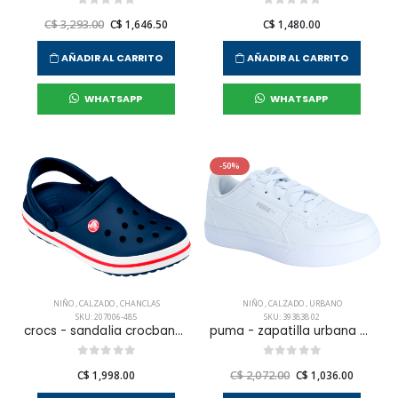
C$ 3,293.00
C$ 1,646.50
C$ 1,480.00
AÑADIR AL CARRITO
AÑADIR AL CARRITO
WHATSAPP
WHATSAPP
-50%
NIÑO
,
CALZADO
,
CHANCLAS
NIÑO
,
CALZADO
,
URBANO
SKU: 207006-485
SKU: 393838 02
crocs - sandalia crocband clog k para niño
puma - zapatilla urbana caven 2.0 para niño junior
C$ 1,998.00
C$ 2,072.00
C$ 1,036.00