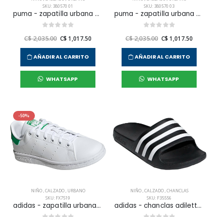
SKU: 380570 01
SKU: 380570 03
puma - zapatilla urbana basket classic xxi para niño
puma - zapatilla urbana basket classic xxi para niño
C$ 2,035.00
C$ 1,017.50
C$ 2,035.00
C$ 1,017.50
AÑADIR AL CARRITO
AÑADIR AL CARRITO
WHATSAPP
WHATSAPP
-50%
NIÑO
,
CALZADO
,
URBANO
NIÑO
,
CALZADO
,
CHANCLAS
SKU: FX7519
SKU: F35556
adidas - zapatilla urbana stan smith para niño junior
adidas - chanclas adilette aqua para niño junior