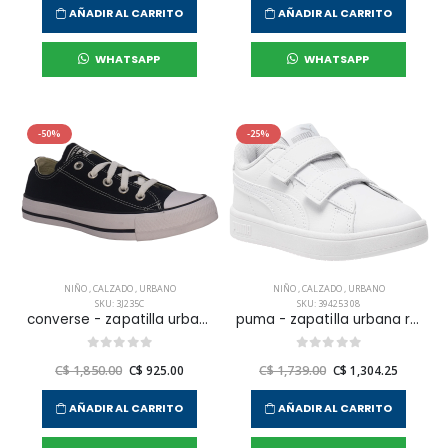
AÑADIR AL CARRITO
AÑADIR AL CARRITO
WHATSAPP
WHATSAPP
-50%
-25%
NIÑO
,
CALZADO
,
URBANO
NIÑO
,
CALZADO
,
URBANO
SKU: 3J235C
SKU: 394253 08
converse - zapatilla urbana chuck taylor all star para niño junior
puma - zapatilla urbana rickie classic v ps para niño junior
C$ 1,850.00
C$ 925.00
C$ 1,739.00
C$ 1,304.25
AÑADIR AL CARRITO
AÑADIR AL CARRITO