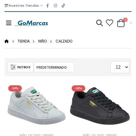
Nuestras Tiendas
0
TIENDA
NIÑO
CALZADO
FILTROS
-50%
-50%
NIÑO
,
CALZADO
,
URBANO
NIÑO
,
CALZADO
,
URBANO