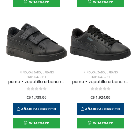
WHATSAPP
WHATSAPP
NIÑO
,
CALZADO
,
URBANO
NIÑO
,
CALZADO
,
URBANO
SKU: 394253 11
SKU: 394252 11
puma - zapatilla urbana rickie classic v ps para niño junior
puma - zapatilla urbana rickie classic para niño junior
C$ 1,739.00
C$ 1,924.00
AÑADIR AL CARRITO
AÑADIR AL CARRITO
WHATSAPP
WHATSAPP