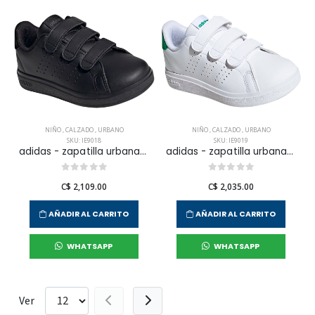
NIÑO
,
CALZADO
,
URBANO
NIÑO
,
CALZADO
,
URBANO
SKU: IE9018
SKU: IE9019
adidas - zapatilla urbana advantage base para niño junior
adidas - zapatilla urbana advantage base 2.0 para niño junior
C$ 2,109.00
C$ 2,035.00
AÑADIR AL CARRITO
AÑADIR AL CARRITO
WHATSAPP
WHATSAPP
Ver