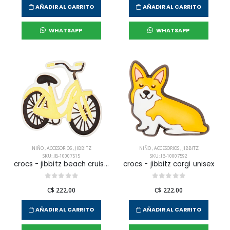
AÑADIR AL CARRITO
AÑADIR AL CARRITO
WHATSAPP
WHATSAPP
NIÑO
,
ACCESORIOS
,
JIBBITZ
NIÑO
,
ACCESORIOS
,
JIBBITZ
SKU: JB-10007515
SKU: JB-10007592
crocs - jibbitz beach cruiser bike unisex
crocs - jibbitz corgi unisex
C$ 222.00
C$ 222.00
AÑADIR AL CARRITO
AÑADIR AL CARRITO