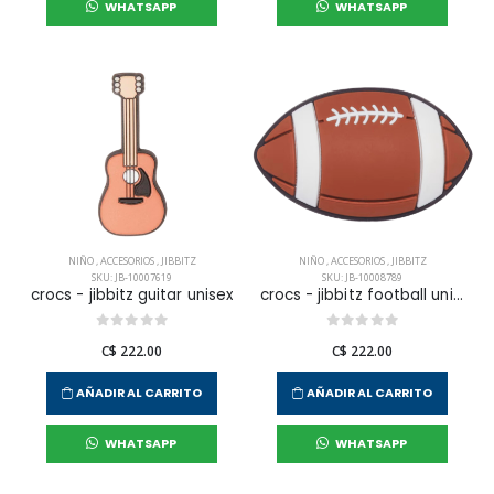
WHATSAPP
WHATSAPP
NIÑO
,
ACCESORIOS
,
JIBBITZ
NIÑO
,
ACCESORIOS
,
JIBBITZ
SKU: JB-10007619
SKU: JB-10008789
crocs - jibbitz guitar unisex
crocs - jibbitz football unisex
C$ 222.00
C$ 222.00
AÑADIR AL CARRITO
AÑADIR AL CARRITO
WHATSAPP
WHATSAPP