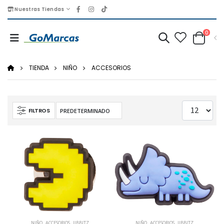
Nuestras Tiendas
0
TIENDA
NIÑO
ACCESORIOS
FILTROS
NIÑO
,
ACCESORIOS
,
JIBBITZ
NIÑO
,
ACCESORIOS
,
JIBBITZ