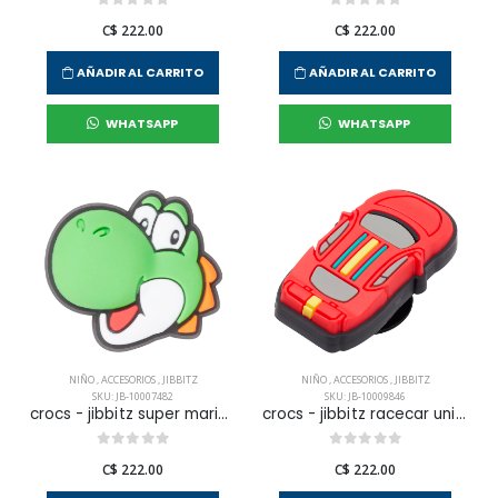
C$ 222.00
C$ 222.00
AÑADIR AL CARRITO
AÑADIR AL CARRITO
WHATSAPP
WHATSAPP
NIÑO
,
ACCESORIOS
,
JIBBITZ
NIÑO
,
ACCESORIOS
,
JIBBITZ
SKU: JB-10007482
SKU: JB-10009846
crocs - jibbitz super mario yoshi unisex
crocs - jibbitz racecar unisex
C$ 222.00
C$ 222.00