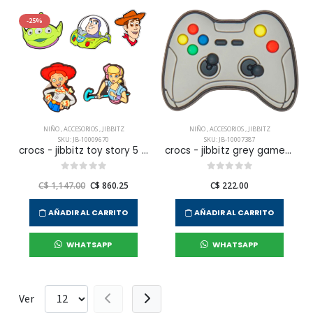
-25%
NIÑO
,
ACCESORIOS
,
JIBBITZ
NIÑO
,
ACCESORIOS
,
JIBBITZ
SKU: JB-10009670
SKU: JB-10007387
crocs - jibbitz toy story 5 pack unisex
crocs - jibbitz grey game controller unisex
C$ 1,147.00
C$ 860.25
C$ 222.00
AÑADIR AL CARRITO
AÑADIR AL CARRITO
WHATSAPP
WHATSAPP
Ver