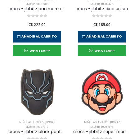
SKU: JB-10007408
SKU: JB-10009428
crocs - jibbitz pac man unisex
crocs - jibbitz dino unisex
C$ 222.00
C$ 185.00
AÑADIR AL CARRITO
AÑADIR AL CARRITO
WHATSAPP
WHATSAPP
NIÑO
,
ACCESORIOS
,
JIBBITZ
NIÑO
,
ACCESORIOS
,
JIBBITZ
SKU: JB-10007316
SKU: JB-10007478
crocs - jibbitz black panther unisex
crocs - jibbitz super mario unisex