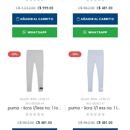
C$ 1,332.00
C$ 999.00
C$ 962.00
C$ 481.00
AÑADIR AL CARRITO
AÑADIR AL CARRITO
WHATSAPP
WHATSAPP
-50%
-50%
MUJER
,
ROPA
,
LICRA 1/1
MUJER
,
ROPA
,
LICRA 1/1
SKU: 682426 04
SKU: 682427 47
puma - licra 1/1ess no. 1 logo para mujer
puma - licra 1/1 ess no. 1 logo leggings wmn
C$ 962.00
C$ 481.00
C$ 962.00
C$ 481.00