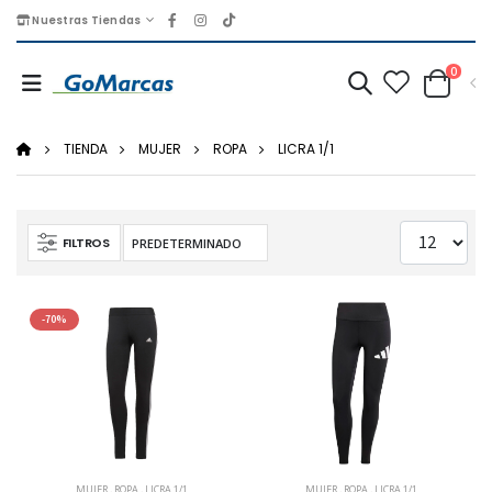
Nuestras Tiendas
0
TIENDA
MUJER
ROPA
LICRA 1/1
FILTROS
-70%
MUJER
,
ROPA
,
LICRA 1/1
MUJER
,
ROPA
,
LICRA 1/1