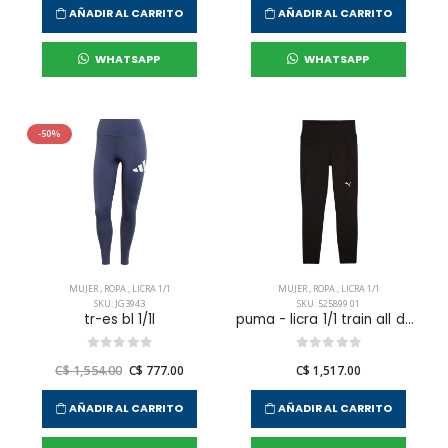
AÑADIR AL CARRITO
AÑADIR AL CARRITO
WHATSAPP
WHATSAPP
-50%
MUJER
,
ROPA
,
LICRA 1/1
MUJER
,
ROPA
,
LICRA 1/1
SKU: JG3943
SKU: 525899 01
tr-es bl 1/1l
puma - licra 1/1 train all day para mujer
C$ 1,554.00
C$ 777.00
C$ 1,517.00
AÑADIR AL CARRITO
AÑADIR AL CARRITO