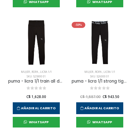
WHATSAPP
WHATSAPP
-50%
MUJER
,
ROPA
,
LICRA 1/1
MUJER
,
ROPA
,
LICRA 1/1
SKU: 525900 01
SKU: 526000 01
puma - licra 1/1 train all day essential hw fl para mujer
puma - licra 1/1 strong tight hw fl para mujer
C$ 1,628.00
C$ 1,887.00
C$ 943.50
AÑADIR AL CARRITO
AÑADIR AL CARRITO
WHATSAPP
WHATSAPP