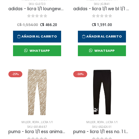
SKU: GL0723
SKU: JG3941
adidas - licra 1/1 loungewear para mujer
adidas - licra 1/1 we bl 1/1 para mujer
C$ 1,554.00
C$ 466.20
C$ 1,591.00
AÑADIR AL CARRITO
AÑADIR AL CARRITO
WHATSAPP
WHATSAPP
-25%
-50%
MUJER
,
ROPA
,
LICRA 1/1
MUJER
,
ROPA
,
LICRA 1/1
SKU: 681494 87
SKU: 682426 01
puma - licra 1/1 ess animal aop leggings para mujer
puma - licra 1/1 ess no. 1 logo leggings wmn