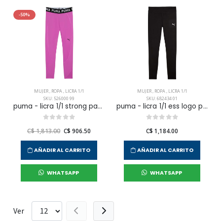
-50%
MUJER
,
ROPA
,
LICRA 1/1
MUJER
,
ROPA
,
LICRA 1/1
SKU: 526000 99
SKU: 682434 01
puma - licra 1/1 strong para mujer
puma - licra 1/1 ess logo poly s para mujer
C$ 1,813.00
C$ 906.50
C$ 1,184.00
AÑADIR AL CARRITO
AÑADIR AL CARRITO
WHATSAPP
WHATSAPP
Ver