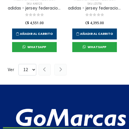
SKU: KA8125
SKU: JZ5756
adidas - jersey federacion argentina afa h jsy w d para mujer
adidas - jersey federacion rfef h jsy para mujer
C$ 4,551.00
C$ 4,395.00
AÑADIR AL CARRITO
AÑADIR AL CARRITO
WHATSAPP
WHATSAPP
Ver