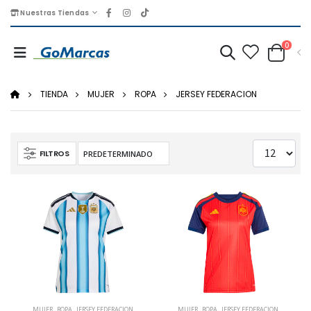
Nuestras Tiendas
0
TIENDA
MUJER
ROPA
JERSEY FEDERACION
FILTROS
MUJER
,
ROPA
,
JERSEY FEDERACION
MUJER
,
ROPA
,
JERSEY FEDERACION