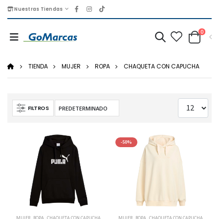
Nuestras Tiendas
0
TIENDA
MUJER
ROPA
CHAQUETA CON CAPUCHA
FILTROS
-50%
MUJER
,
ROPA
,
CHAQUETA CON CAPUCHA
MUJER
,
ROPA
,
CHAQUETA CON CAPUCHA