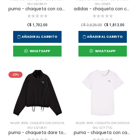
SKU: 682390 01
SKU: JX5495
puma - chaqueta con capucha ess no. 1 logo para mujer
adidas - chaqueta con capucha ess lin hoodie para mujer
C$ 1,702.00
C$ 3,626.00
C$ 1,813.00
AÑADIR AL CARRITO
AÑADIR AL CARRITO
WHATSAPP
WHATSAPP
-25%
MUJER
,
ROPA
,
CHAQUETA CON CAPUCHA
MUJER
,
ROPA
,
CHAQUETA CON CAPUCHA
SKU: 632148 01
SKU: 527177 02
puma - chaqueta dare to oversized para mujer
puma - chaqueta con capucha tad essential para mujer