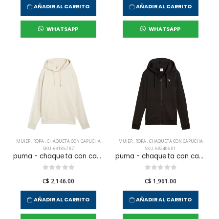
AÑADIR AL CARRITO
AÑADIR AL CARRITO
WHATSAPP
WHATSAPP
MUJER
,
ROPA
,
CHAQUETA CON CAPUCHA
MUJER
,
ROPA
,
CHAQUETA CON CAPUCHA
SKU: 691857 87
SKU: 682406 01
puma - chaqueta con capucha ess elevated comfort tr para mujer
puma - chaqueta con capucha ess puma logo para mujer
C$ 2,146.00
C$ 1,961.00
AÑADIR AL CARRITO
AÑADIR AL CARRITO