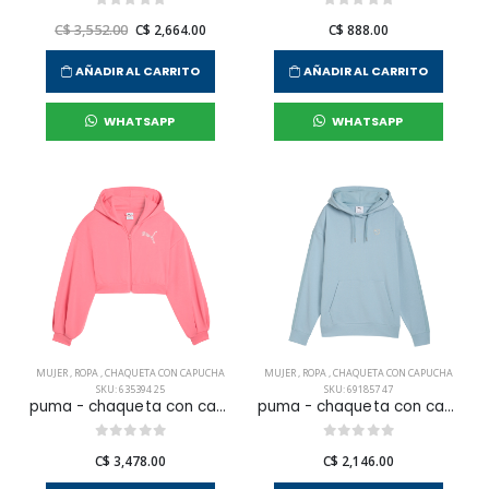
C$ 3,552.00
C$ 2,664.00
C$ 888.00
AÑADIR AL CARRITO
AÑADIR AL CARRITO
WHATSAPP
WHATSAPP
MUJER
,
ROPA
,
CHAQUETA CON CAPUCHA
MUJER
,
ROPA
,
CHAQUETA CON CAPUCHA
SKU: 635394 25
SKU: 691857 47
puma - chaqueta con capucha ess graphic bedazzled fz tr para mujer
puma - chaqueta con capucha ess elevated comfort tr para mujer
C$ 3,478.00
C$ 2,146.00