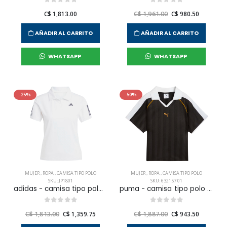
C$ 1,813.00
C$ 1,961.00
C$ 980.50
AÑADIR AL CARRITO
AÑADIR AL CARRITO
WHATSAPP
WHATSAPP
-25%
-50%
MUJER
,
ROPA
,
CAMISA TIPO POLO
MUJER
,
ROPA
,
CAMISA TIPO POLO
SKU: JP1801
SKU: 632157 01
adidas - camisa tipo polo club polo para mujer
puma - camisa tipo polo t7 relaxed para mujer
C$ 1,813.00
C$ 1,359.75
C$ 1,887.00
C$ 943.50