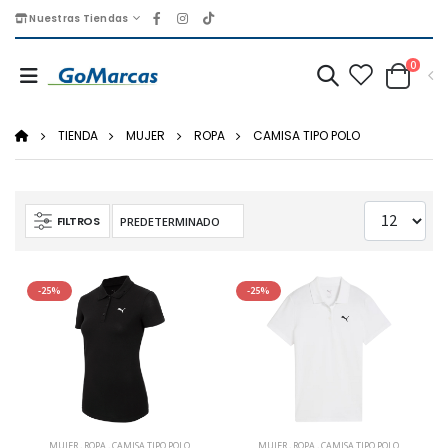
Nuestras Tiendas
0
TIENDA
MUJER
ROPA
CAMISA TIPO POLO
FILTROS
-25%
-25%
MUJER
,
ROPA
,
CAMISA TIPO POLO
MUJER
,
ROPA
,
CAMISA TIPO POLO