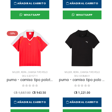
AÑADIR AL CARRITO
AÑADIR AL CARRITO
WHATSAPP
WHATSAPP
-50%
MUJER
,
ROPA
,
CAMISA TIPO POLO
MUJER
,
ROPA
,
CAMISA TIPO POLO
SKU: 632157 11
SKU: 693848 01
puma - camisa tipo polot7 relaxed para mujer
puma - camisa tipo polo ess baby para mujer
C$ 1,887.00
C$ 943.50
C$ 1,221.00
AÑADIR AL CARRITO
AÑADIR AL CARRITO