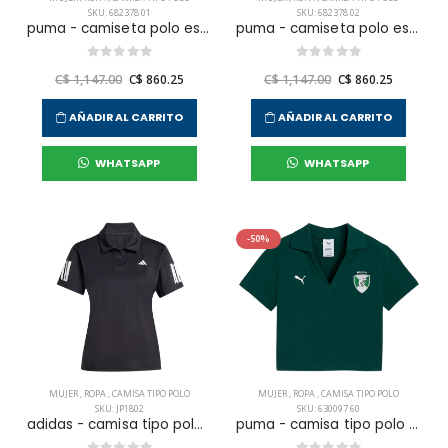
SKU: 682378 01
SKU: 682378 02
puma - camiseta polo ess puma logo wmn
puma - camiseta polo ess puma logo wmn
C$ 1,147.00
C$ 860.25
C$ 1,147.00
C$ 860.25
AÑADIR AL CARRITO
AÑADIR AL CARRITO
WHATSAPP
WHATSAPP
-50%
MUJER
,
ROPA
,
CAMISA TIPO POLO
MUJER
,
ROPA
,
CAMISA TIPO POLO
SKU: JP1802
SKU: 630097 60
adidas - camisa tipo polo club polo para mujer
puma - camisa tipo polo #¿nombre? para mujer