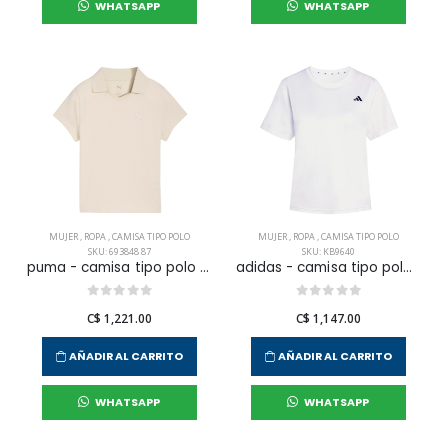
WHATSAPP
WHATSAPP
MUJER
,
ROPA
,
CAMISA TIPO POLO
MUJER
,
ROPA
,
CAMISA TIPO POLO
SKU: 693848 87
SKU: KB9640
puma - camisa tipo polo ess baby para mujer
adidas - camisa tipo polo we min crew te para mujer
C$ 1,221.00
C$ 1,147.00
AÑADIR AL CARRITO
AÑADIR AL CARRITO
WHATSAPP
WHATSAPP