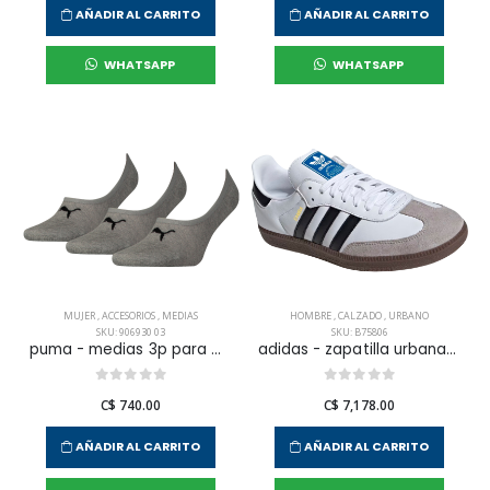
AÑADIR AL CARRITO
AÑADIR AL CARRITO
WHATSAPP
WHATSAPP
MUJER
,
ACCESORIOS
,
MEDIAS
HOMBRE
,
CALZADO
,
URBANO
SKU: 906930 03
SKU: B75806
puma - medias 3p para mujer
adidas - zapatilla urbana samba og para hombre
C$ 740.00
C$ 7,178.00
AÑADIR AL CARRITO
AÑADIR AL CARRITO