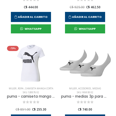
C$ 444.00
C$ 925.00
C$ 462.50
AÑADIR AL CARRITO
AÑADIR AL CARRITO
WHATSAPP
WHATSAPP
-70%
MUJER
,
ROPA
,
CAMISETA MANGA CORTA
MUJER
,
ACCESORIOS
,
MEDIAS
SKU: 530076 02
SKU: 906930 02
puma - camiseta manga corta classics logo para hombre mujer
puma - medias 3p para mujer
C$ 851.00
C$ 255.30
C$ 740.00