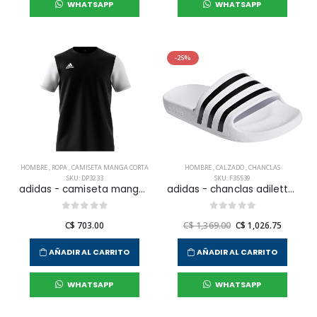
WHATSAPP
WHATSAPP
-25%
HOMBRE
,
ROPA
,
CAMISETA MANGA CORTA
HOMBRE
,
CALZADO
,
CHANCLAS
SKU: DP3233
SKU: F35539
adidas - camiseta manga corta estro 19 jsy para hombre
adidas - chanclas adilette aqua para hombre
C$ 703.00
C$ 1,369.00
C$ 1,026.75
AÑADIR AL CARRITO
AÑADIR AL CARRITO
WHATSAPP
WHATSAPP