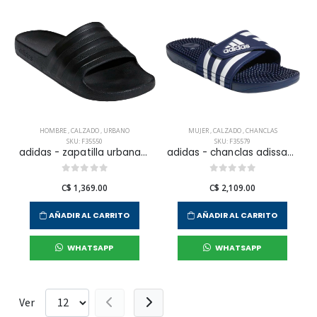
HOMBRE
,
CALZADO
,
URBANO
MUJER
,
CALZADO
,
CHANCLAS
SKU: F35550
SKU: F35579
adidas - zapatilla urbana adilette aqua para hombre
adidas - chanclas adissage para mujer
C$ 1,369.00
C$ 2,109.00
AÑADIR AL CARRITO
AÑADIR AL CARRITO
WHATSAPP
WHATSAPP
Ver