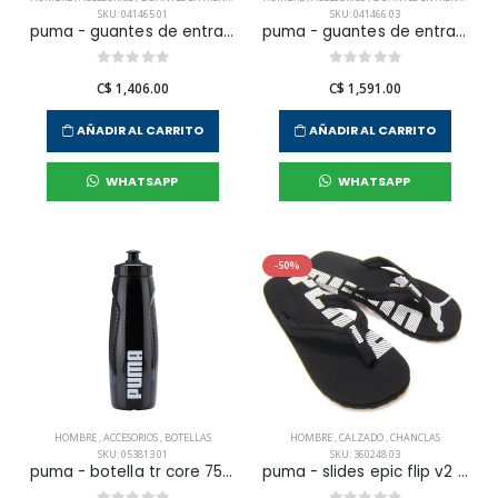
SKU: 041465 01
SKU: 041466 03
puma - guantes de entranamiento tr ess gloves para hombre
puma - guantes de entranamiento tr ess gloves up para hombre
C$ 1,406.00
C$ 1,591.00
AÑADIR AL CARRITO
AÑADIR AL CARRITO
WHATSAPP
WHATSAPP
-50%
HOMBRE
,
ACCESORIOS
,
BOTELLAS
HOMBRE
,
CALZADO
,
CHANCLAS
SKU: 053813 01
SKU: 360248 03
puma - botella tr core 750 ml para hombre
puma - slides epic flip v2 para hombre