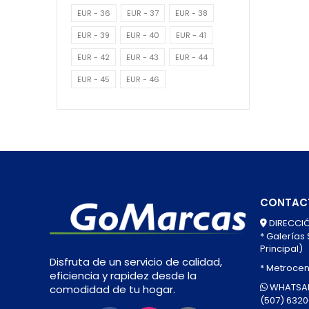
EUR - 36
EUR - 37
EUR - 38
EUR - 39
EUR - 40
EUR - 41
EUR - 42
EUR - 43
EUR - 44
EUR - 45
EUR - 46
CONTAC
DIRECCIÓ
* Galerías
Principal)
Disfruta de un servicio de calidad,
* Metrocen
eficiencia y rapidez desde la
WHATSAP
comodidad de tu hogar.
(507) 632