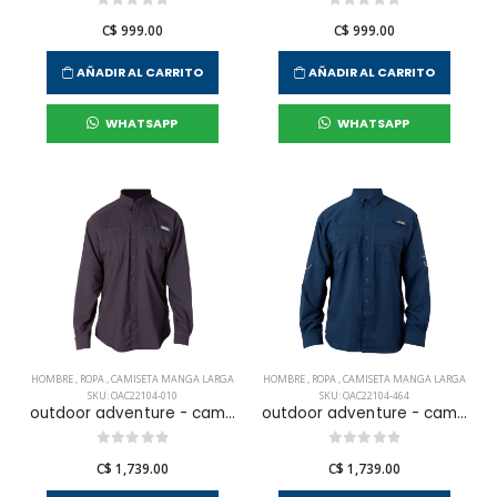
C$ 999.00
C$ 999.00
AÑADIR AL CARRITO
AÑADIR AL CARRITO
WHATSAPP
WHATSAPP
HOMBRE
,
ROPA
,
CAMISETA MANGA LARGA
HOMBRE
,
ROPA
,
CAMISETA MANGA LARGA
SKU: OAC22104-010
SKU: OAC22104-464
outdoor adventure - camisa l/s samara para hombre
outdoor adventure - camisa l/s samara para hombre
C$ 1,739.00
C$ 1,739.00