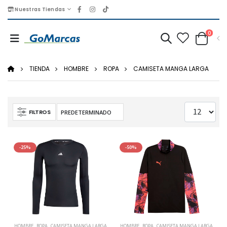
Nuestras Tiendas
0
TIENDA
HOMBRE
ROPA
CAMISETA MANGA LARGA
FILTROS
-25%
-50%
HOMBRE
,
ROPA
,
CAMISETA MANGA LARGA
HOMBRE
,
ROPA
,
CAMISETA MANGA LARGA