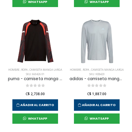
WHATSAPP
WHATSAPP
HOMBRE
,
ROPA
,
CAMISETA MANGA LARGA
HOMBRE
,
ROPA
,
CAMISETA MANGA LARGA
SKU: 660426 01
SKU: KE8420
puma - camiseta manga largaindividualfinal 1/4 zip top para hombre
adidas - camiseta manga larga run ess ls para hombre
C$ 2,738.00
C$ 1,887.00
AÑADIR AL CARRITO
AÑADIR AL CARRITO
WHATSAPP
WHATSAPP