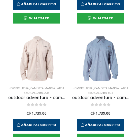
AÑADIR AL CARRITO
AÑADIR AL CARRITO
WHATSAPP
WHATSAPP
HOMBRE
,
ROPA
,
CAMISETA MANGA LARGA
HOMBRE
,
ROPA
,
CAMISETA MANGA LARGA
SKU: OAC22104-278
SKU: OAC22104-023
outdoor adventure - camisa l/s samara para hombre
outdoor adventure - camisa l/s samara para hombre
C$ 1,739.00
C$ 1,739.00
AÑADIR AL CARRITO
AÑADIR AL CARRITO