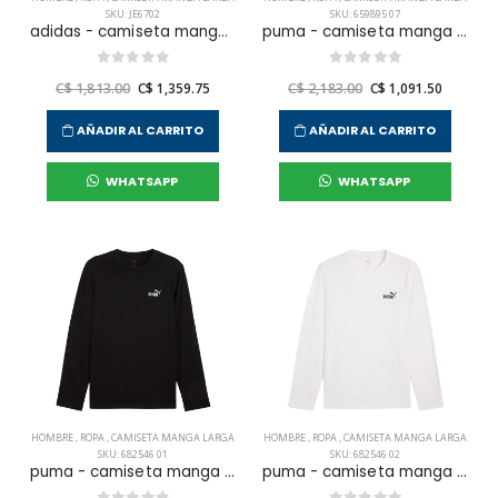
SKU: JE6702
SKU: 659895 07
adidas - camiseta manga larga tf ls tee para hombre
puma - camiseta manga larga individualcup 1/4 zip top mn
C$ 1,813.00
C$ 1,359.75
C$ 2,183.00
C$ 1,091.50
AÑADIR AL CARRITO
AÑADIR AL CARRITO
WHATSAPP
WHATSAPP
HOMBRE
,
ROPA
,
CAMISETA MANGA LARGA
HOMBRE
,
ROPA
,
CAMISETA MANGA LARGA
SKU: 682546 01
SKU: 682546 02
puma - camiseta manga corta ess no. 1 logo longsleeve tee para hombre
puma - camiseta manga corta ess no. 1 logo longsleeve tee para hombre