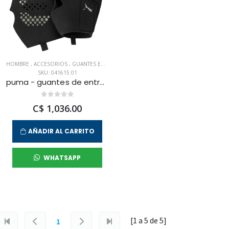
HOMBRE
,
ACCESORIOS
,
GUANTES ENTRENAMIENTO
SKU: 041615 01
puma - guantes de entrenamiento teamgoal shoe bag para hombre
C$ 1,036.00
AÑADIR AL CARRITO
WHATSAPP
[1 a
5
de
5
]
1