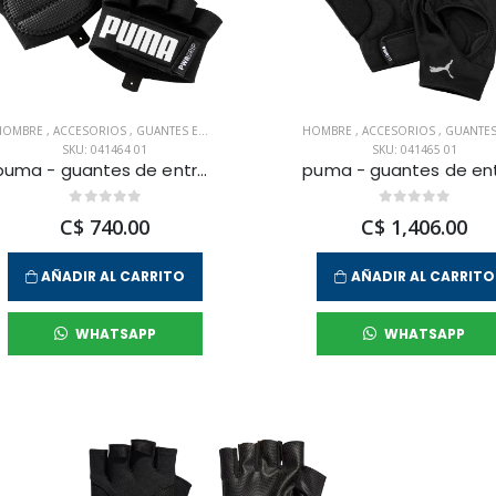
HOMBRE
,
ACCESORIOS
,
GUANTES ENTRENAMIENTO
HOMBRE
,
ACCESORIOS
,
GUANTES ENTRENAMI
SKU: 041464 01
SKU: 041465 01
puma - guantes de entranamiento tr ess grip gloves para hombre
C$ 740.00
C$ 1,406.00
AÑADIR AL CARRITO
AÑADIR AL CARRITO
WHATSAPP
WHATSAPP