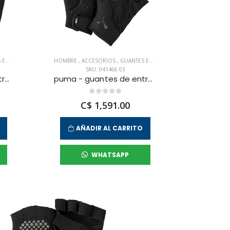
ENTO
HOMBRE
,
ACCESORIOS
,
GUANTES ENTRENAMIENTO
SKU: 041466 03
puma - guantes de entranamiento tr ess gloves para hombre
puma - guantes de entranamiento tr ess gloves up para hombre
C$ 1,591.00
AÑADIR AL CARRITO
WHATSAPP