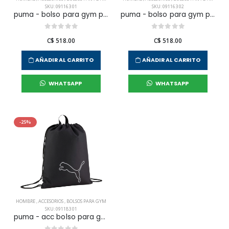
SKU: 091163 01
SKU: 091163 02
puma - bolso para gym puma phase gym para hombre
puma - bolso para gym puma phase gym para hombre
C$ 518.00
C$ 518.00
AÑADIR AL CARRITO
AÑADIR AL CARRITO
WHATSAPP
WHATSAPP
-25%
HOMBRE
,
ACCESORIOS
,
BOLSOS PARA GYM
SKU: 091183 01
puma - acc bolso para gym plus gym sack para hombre