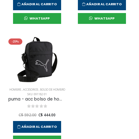
AÑADIR AL CARRITO
AÑADIR AL CARRITO
WHATSAPP
WHATSAPP
-25%
HOMBRE
,
ACCESORIOS
,
BOLSO DE HOMBRO
SKU: 091182 01
puma - acc bolso de hombro plus portable para hombre
C$ 592.00
C$ 444.00
AÑADIR AL CARRITO