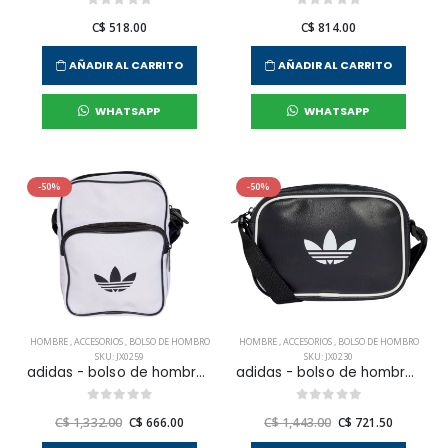
C$ 518.00
C$ 814.00
AÑADIR AL CARRITO
AÑADIR AL CARRITO
WHATSAPP
WHATSAPP
-50%
-50%
HOMBRE
,
ACCESORIOS
,
BOLSO DE HOMBRO
HOMBRE
,
ACCESORIOS
,
BOLSO DE HOMBRO
SKU: JX0259
SKU: JX0230
adidas - bolso de hombro adicolor sib para hombre
adidas - bolso de hombro airliner xs para hombre
C$ 1,332.00
C$ 666.00
C$ 1,443.00
C$ 721.50