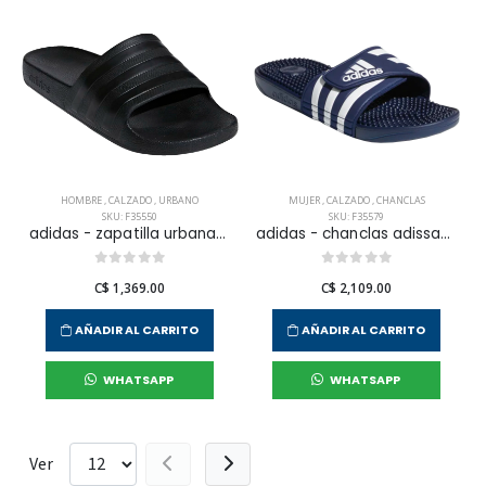
HOMBRE
,
CALZADO
,
URBANO
MUJER
,
CALZADO
,
CHANCLAS
SKU: F35550
SKU: F35579
adidas - zapatilla urbana adilette aqua para hombre
adidas - chanclas adissage para mujer
C$ 1,369.00
C$ 2,109.00
AÑADIR AL CARRITO
AÑADIR AL CARRITO
WHATSAPP
WHATSAPP
Ver