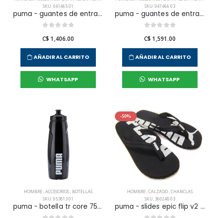
SKU: 041465 01
SKU: 041466 03
puma - guantes de entranamiento tr ess gloves para hombre
puma - guantes de entranamiento tr ess gloves up para hombre
C$ 1,406.00
C$ 1,591.00
AÑADIR AL CARRITO
AÑADIR AL CARRITO
WHATSAPP
WHATSAPP
-50%
HOMBRE
,
ACCESORIOS
,
BOTELLAS
HOMBRE
,
CALZADO
,
CHANCLAS
SKU: 053813 01
SKU: 360248 03
puma - botella tr core 750 ml para hombre
puma - slides epic flip v2 para hombre