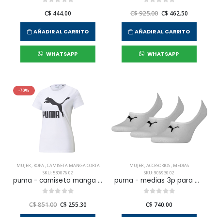
C$ 444.00
C$ 925.00
C$ 462.50
AÑADIR AL CARRITO
AÑADIR AL CARRITO
WHATSAPP
WHATSAPP
-70%
MUJER
,
ROPA
,
CAMISETA MANGA CORTA
MUJER
,
ACCESORIOS
,
MEDIAS
SKU: 530076 02
SKU: 906930 02
puma - camiseta manga corta classics logo para hombre mujer
puma - medias 3p para mujer
C$ 851.00
C$ 255.30
C$ 740.00