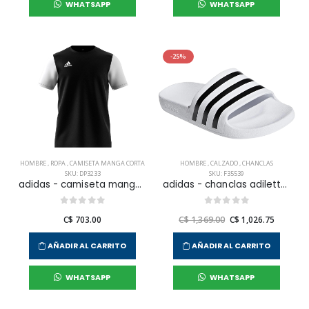
WHATSAPP
WHATSAPP
-25%
HOMBRE
,
ROPA
,
CAMISETA MANGA CORTA
HOMBRE
,
CALZADO
,
CHANCLAS
SKU: DP3233
SKU: F35539
adidas - camiseta manga corta estro 19 jsy para hombre
adidas - chanclas adilette aqua para hombre
C$ 703.00
C$ 1,369.00
C$ 1,026.75
AÑADIR AL CARRITO
AÑADIR AL CARRITO
WHATSAPP
WHATSAPP