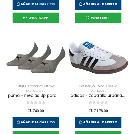
AÑADIR AL CARRITO
AÑADIR AL CARRITO
WHATSAPP
WHATSAPP
MUJER
,
ACCESORIOS
,
MEDIAS
HOMBRE
,
CALZADO
,
URBANO
SKU: 906930 03
SKU: B75806
puma - medias 3p para mujer
adidas - zapatilla urbana samba og para hombre
C$ 740.00
C$ 7,178.00
AÑADIR AL CARRITO
AÑADIR AL CARRITO