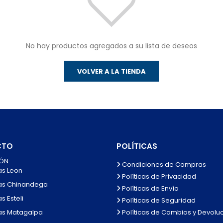
No hay productos agregados a su lista de deseos
VOLVER A LA TIENDA
CTO
POLÍTICAS
ÓN:
Condiciones de Compras
as Leon
Políticas de Privacidad
as Chinandega
Políticas de Envío
s Esteli
Políticas de Seguridad
Políticas de Cambios y Devolu
as Matagalpa