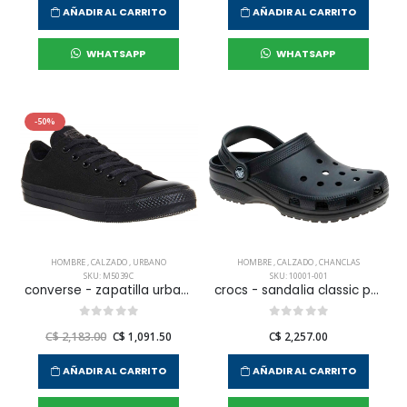
AÑADIR AL CARRITO
AÑADIR AL CARRITO
WHATSAPP
WHATSAPP
-50%
HOMBRE
,
CALZADO
,
URBANO
HOMBRE
,
CALZADO
,
CHANCLAS
SKU: M5039C
SKU: 10001-001
converse - zapatilla urbana chuck taylor all star core ox para hombre
crocs - sandalia classic para hombre
C$ 2,183.00
C$ 1,091.50
C$ 2,257.00
AÑADIR AL CARRITO
AÑADIR AL CARRITO