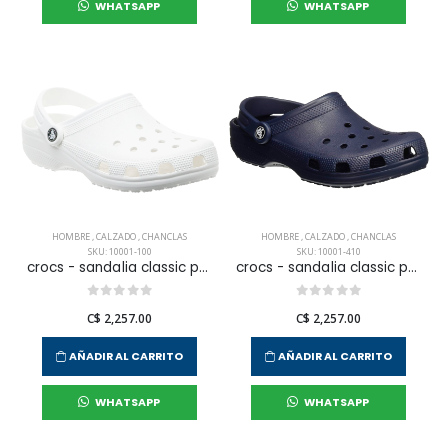
WHATSAPP
WHATSAPP
HOMBRE
,
CALZADO
,
CHANCLAS
HOMBRE
,
CALZADO
,
CHANCLAS
SKU: 10001-100
SKU: 10001-410
crocs - sandalia classic para hombre
crocs - sandalia classic para hombre
C$ 2,257.00
C$ 2,257.00
AÑADIR AL CARRITO
AÑADIR AL CARRITO
WHATSAPP
WHATSAPP