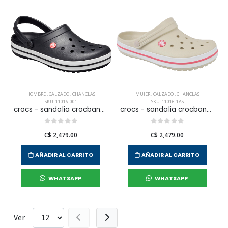
HOMBRE
,
CALZADO
,
CHANCLAS
MUJER
,
CALZADO
,
CHANCLAS
SKU: 11016-001
SKU: 11016-1AS
crocs - sandalia crocband para hombre
crocs - sandalia crocband para mujer
C$ 2,479.00
C$ 2,479.00
AÑADIR AL CARRITO
AÑADIR AL CARRITO
WHATSAPP
WHATSAPP
Ver