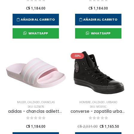
C$ 1,184.00
C$ 1,184.00
AÑADIR AL CARRITO
AÑADIR AL CARRITO
WHATSAPP
WHATSAPP
-50%
MUJER
,
CALZADO
,
CHANCLAS
HOMBRE
,
CALZADO
,
URBANO
SKU: GZ5878
SKU: M3310C
adidas - chanclas adilette aqua para mujer
converse - zapatilla urbana chuck taylor all star hi para hombre
C$ 1,184.00
C$ 2,331.00
C$ 1,165.50