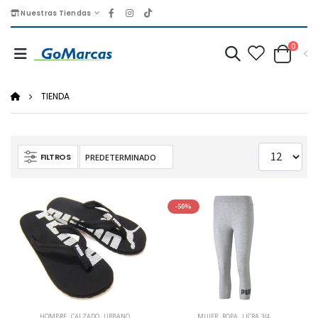
Nuestras Tiendas
0
TIENDA
FILTROS
-50%
HOMBRE
,
CALZADO
,
URBANO
MUJER
,
ROPA
,
LICRA 3/4