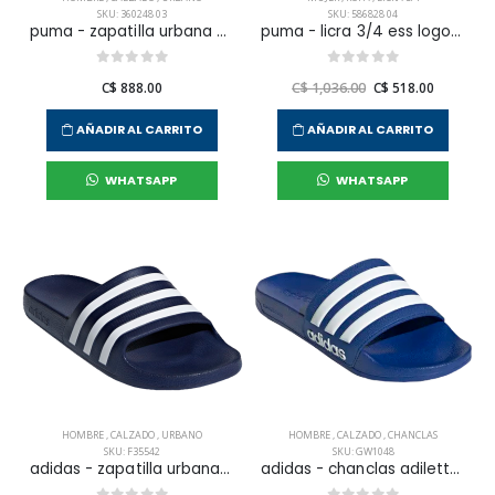
SKU: 360248 03
SKU: 586828 04
puma - zapatilla urbana epic flip v2 para hombre
puma - licra 3/4 ess logo para hombre mujer
C$ 888.00
C$ 1,036.00
C$ 518.00
AÑADIR AL CARRITO
AÑADIR AL CARRITO
WHATSAPP
WHATSAPP
HOMBRE
,
CALZADO
,
URBANO
HOMBRE
,
CALZADO
,
CHANCLAS
SKU: F35542
SKU: GW1048
adidas - zapatilla urbana adilette aqua para hombre
adidas - chanclas adilette shower para hombre