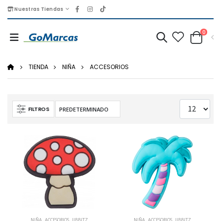
Nuestras Tiendas
0
TIENDA
NIÑA
ACCESORIOS
FILTROS
NIÑA
,
ACCESORIOS
,
JIBBITZ
NIÑA
,
ACCESORIOS
,
JIBBITZ