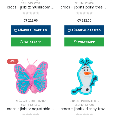
SKU: JB-10008794
SKU: JB-10010270
crocs - jibbitz mushroom unisex
crocs - jibbitz palm tree unisex
C$ 222.00
C$ 222.00
AÑADIR AL CARRITO
AÑADIR AL CARRITO
WHATSAPP
WHATSAPP
-25%
NIÑA
,
ACCESORIOS
,
JIBBITZ
NIÑA
,
ACCESORIOS
,
JIBBITZ
SKU: JB-10013653
SKU: JB-10007358
crocs - jibbitz adjustable butterfly unisex
crocs - jibbitz disney frozen 2 olaf unisex