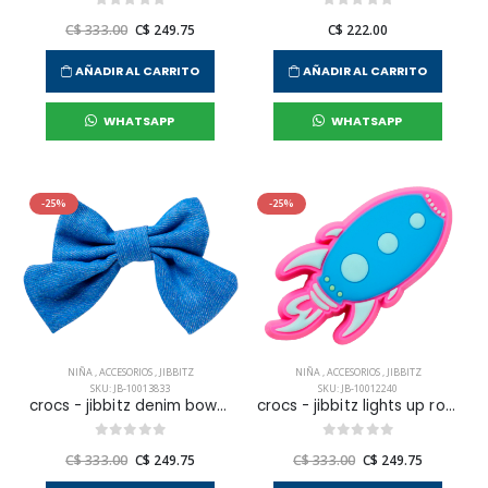
C$ 333.00
C$ 249.75
C$ 222.00
AÑADIR AL CARRITO
AÑADIR AL CARRITO
WHATSAPP
WHATSAPP
-25%
-25%
NIÑA
,
ACCESORIOS
,
JIBBITZ
NIÑA
,
ACCESORIOS
,
JIBBITZ
SKU: JB-10013833
SKU: JB-10012240
crocs - jibbitz denim bow unisex
crocs - jibbitz lights up rocketship unisex
C$ 333.00
C$ 249.75
C$ 333.00
C$ 249.75