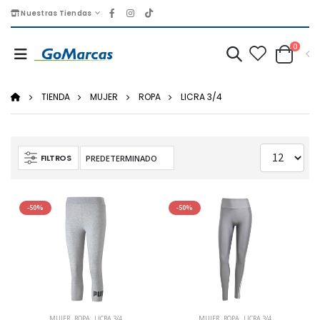
Nuestras Tiendas
0
TIENDA
MUJER
ROPA
LICRA 3/4
FILTROS
-50%
-50%
MUJER
,
ROPA
,
LICRA 3/4
MUJER
,
ROPA
,
LICRA 3/4