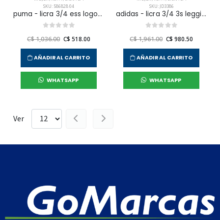
SKU: 586828 04
SKU: JD3386
puma - licra 3/4 ess logo para hombre mujer
adidas - licra 3/4 3s leggings pes para mujer
C$ 1,036.00
C$ 518.00
C$ 1,961.00
C$ 980.50
AÑADIR AL CARRITO
AÑADIR AL CARRITO
WHATSAPP
WHATSAPP
Ver