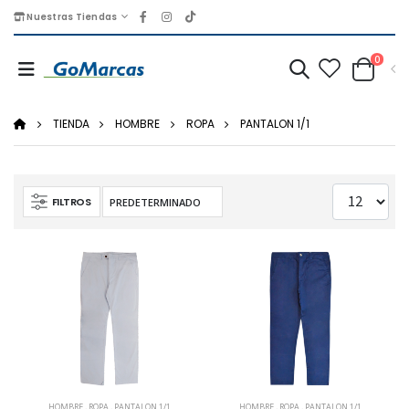
Nuestras Tiendas
0
TIENDA
HOMBRE
ROPA
PANTALON 1/1
FILTROS
HOMBRE
,
ROPA
,
PANTALON 1/1
HOMBRE
,
ROPA
,
PANTALON 1/1