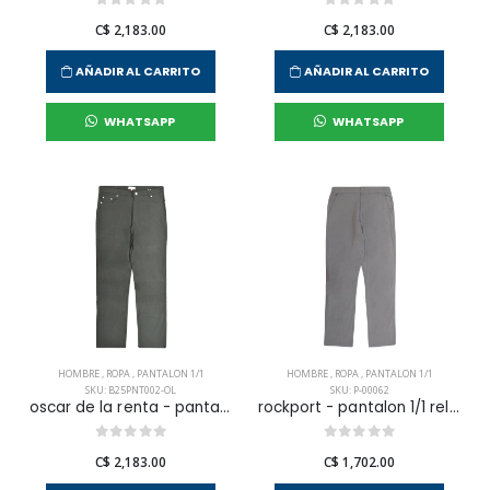
C$ 2,183.00
C$ 2,183.00
AÑADIR AL CARRITO
AÑADIR AL CARRITO
WHATSAPP
WHATSAPP
HOMBRE
,
ROPA
,
PANTALON 1/1
HOMBRE
,
ROPA
,
PANTALON 1/1
SKU: B25PNT002-OL
SKU: P-00062
oscar de la renta - pantalon 1/1 pocket vestir para hombre
rockport - pantalon 1/1 relax pant para hombre
C$ 2,183.00
C$ 1,702.00