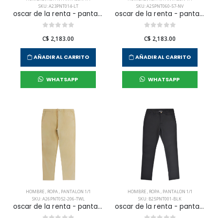
SKU: A23PNT014-LT
SKU: A25PNT060-57-NV
oscar de la renta - pantalon 1/1 vestir para hombre
oscar de la renta - pantalon 1/1 vestir para hombre
C$ 2,183.00
C$ 2,183.00
AÑADIR AL CARRITO
AÑADIR AL CARRITO
WHATSAPP
WHATSAPP
HOMBRE
,
ROPA
,
PANTALON 1/1
HOMBRE
,
ROPA
,
PANTALON 1/1
SKU: A26PNT052-206-TWL
SKU: B25PNT001-BLK
oscar de la renta - pantalon 1/1 vestir para hombre
oscar de la renta - pantalon 1/1 vestir para hombre