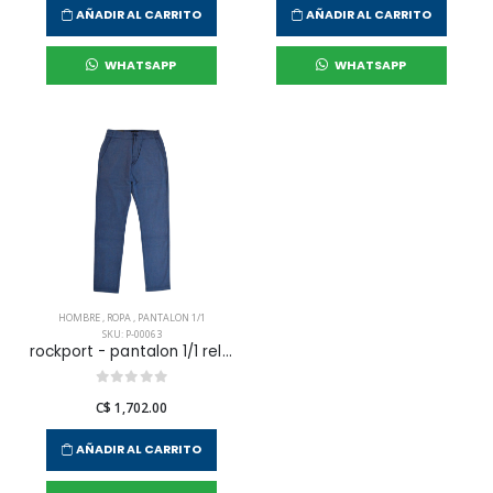
AÑADIR AL CARRITO
AÑADIR AL CARRITO
WHATSAPP
WHATSAPP
HOMBRE
,
ROPA
,
PANTALON 1/1
SKU: P-00063
rockport - pantalon 1/1 relax pant para hombre
C$ 1,702.00
AÑADIR AL CARRITO