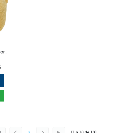
crocs - jibbitz teddy bear face unisex
5
[1 a
10
de
10
]
1