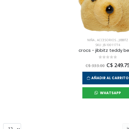
NIÑA
,
ACCESORIOS
,
JIBBITZ
SKU: JB-10011774
C$ 249.7
C$ 333.00
AÑADIR AL CARRITO
WHATSAPP