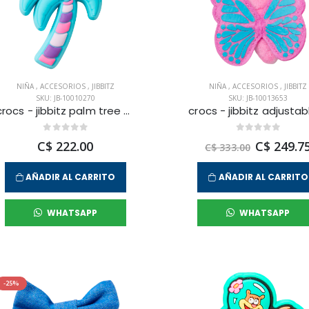
NIÑA
,
ACCESORIOS
,
JIBBITZ
NIÑA
,
ACCESORIOS
,
JIBBITZ
SKU: JB-10010270
SKU: JB-10013653
crocs - jibbitz palm tree unisex
C$ 222.00
C$ 249.7
C$ 333.00
AÑADIR AL CARRITO
AÑADIR AL CARRITO
WHATSAPP
WHATSAPP
-25%