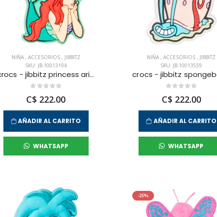
NIÑA
,
ACCESORIOS
,
JIBBITZ
NIÑA
,
ACCESORIOS
,
JIBBITZ
SKU: JB-10013194
SKU: JB-10013559
crocs - jibbitz princess ariel unisex
C$ 222.00
C$ 222.00
AÑADIR AL CARRITO
AÑADIR AL CARRITO
WHATSAPP
WHATSAPP
-25%