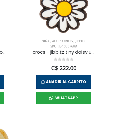
NIÑA
,
ACCESORIOS
,
JIBBITZ
SKU: JB-10007608
crocs - jibbitz spongebob sandy unisex
crocs - jibbitz tiny daisy unisex
C$ 222.00
AÑADIR AL CARRITO
WHATSAPP