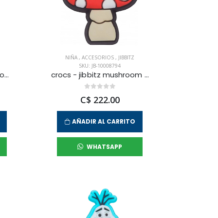
NIÑA
,
ACCESORIOS
,
JIBBITZ
SKU: JB-10008794
crocs - jibbitz spongebob gary unisex
crocs - jibbitz mushroom unisex
C$ 222.00
AÑADIR AL CARRITO
WHATSAPP