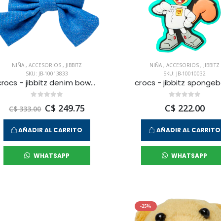
NIÑA
,
ACCESORIOS
,
JIBBITZ
NIÑA
,
ACCESORIOS
,
JIBBITZ
SKU: JB-10013833
SKU: JB-10010032
crocs - jibbitz denim bow unisex
C$ 249.75
C$ 222.00
C$ 333.00
AÑADIR AL CARRITO
AÑADIR AL CARRITO
WHATSAPP
WHATSAPP
-25%