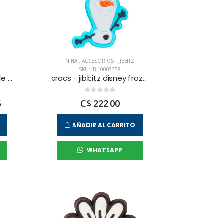
NIÑA
,
ACCESORIOS
,
JIBBITZ
SKU: JB-10007358
crocs - jibbitz adjustable butterfly unisex
crocs - jibbitz disney frozen 2 olaf unisex
5
C$ 222.00
AÑADIR AL CARRITO
WHATSAPP