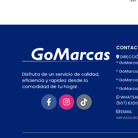
CONTAC
DIRECCIÓ
* GoMarca
* GoMarca
Disfruta de un servicio de calidad,
* GoMarcas
eficiencia y rapidez desde la
comodidad de tu hogar.
* GoMarca
WHATSAP
(507) 632
EMAIL:
servicioa