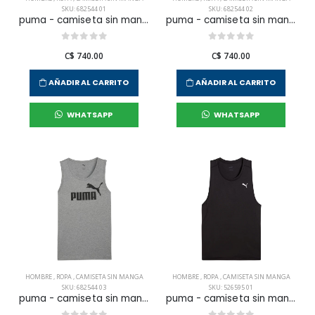
SKU: 682544 01
SKU: 682544 02
puma - camiseta sin manga ess no. 1 logo para hombre
puma - camiseta sin manga ess no. 1 logo para hombre
C$ 740.00
C$ 740.00
AÑADIR AL CARRITO
AÑADIR AL CARRITO
WHATSAPP
WHATSAPP
HOMBRE
,
ROPA
,
CAMISETA SIN MANGA
HOMBRE
,
ROPA
,
CAMISETA SIN MANGA
SKU: 682544 03
SKU: 526595 01
puma - camiseta sin manga ess logo para hombre
puma - camiseta sin manga m run velocity para hombre